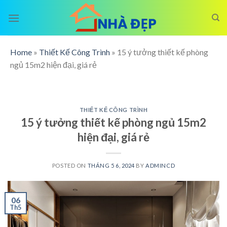
Skip
to
content
Home
»
Thiết Kế Công Trình
»
15 ý tưởng thiết kế phòng
ngủ 15m2 hiện đại, giá rẻ
THIẾT KẾ CÔNG TRÌNH
15 ý tưởng thiết kế phòng ngủ 15m2
hiện đại, giá rẻ
POSTED ON
THÁNG 5 6, 2024
BY
ADMINCD
06
Th5