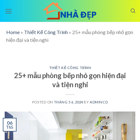
Skip
to
content
Home
»
Thiết Kế Công Trình
»
25+ mẫu phòng bếp nhỏ gọn
hiện đại và tiện nghi
THIẾT KẾ CÔNG TRÌNH
25+ mẫu phòng bếp nhỏ gọn hiện đại
và tiện nghi
POSTED ON
THÁNG 5 6, 2024
BY
ADMINCD
06
Th5