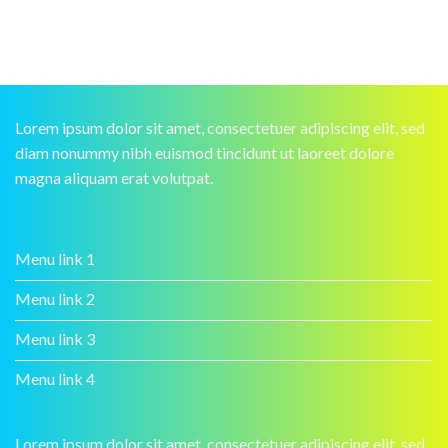
Lorem ipsum dolor sit amet, consectetuer adipiscing elit, sed
diam nonummy nibh euismod tincidunt ut laoreet dolore
magna aliquam erat volutpat.
Menu link 1
Menu link 2
Menu link 3
Menu link 4
Lorem ipsum dolor sit amet, consectetuer adipiscing elit, sed