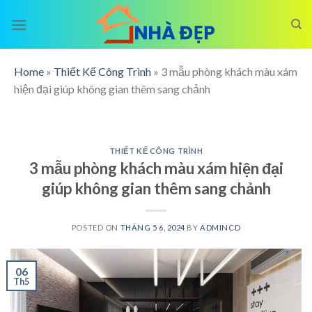
Skip
to
content
Home
»
Thiết Kế Công Trình
»
3 mẫu phòng khách màu xám
hiện đại giúp không gian thêm sang chảnh
THIẾT KẾ CÔNG TRÌNH
3 mẫu phòng khách màu xám hiện đại
giúp không gian thêm sang chảnh
POSTED ON
THÁNG 5 6, 2024
BY
ADMINCD
06
Th5