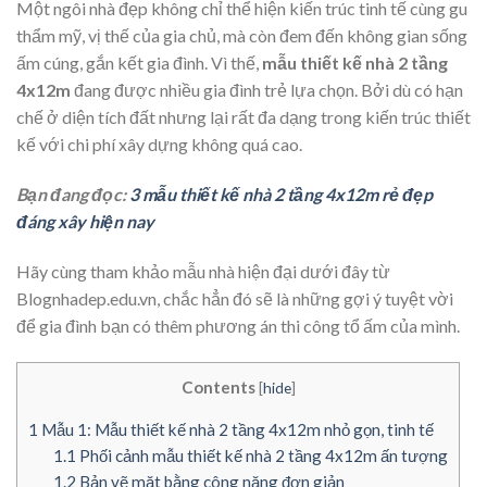
Một ngôi nhà đẹp không chỉ thể hiện kiến trúc tinh tế cùng gu
thẩm mỹ, vị thế của gia chủ, mà còn đem đến không gian sống
ấm cúng, gắn kết gia đình. Vì thế,
mẫu thiết kế nhà 2 tầng
4x12m
đang được nhiều gia đình trẻ lựa chọn. Bởi dù có hạn
chế ở diện tích đất nhưng lại rất đa dạng trong kiến trúc thiết
kế với chi phí xây dựng không quá cao.
Bạn đang đọc:
3 mẫu thiết kế nhà 2 tầng 4x12m rẻ đẹp
đáng xây hiện nay
Hãy cùng tham khảo mẫu nhà hiện đại dưới đây từ
Blognhadep.edu.vn, chắc hẳn đó sẽ là những gợi ý tuyệt vời
để gia đình bạn có thêm phương án thi công tổ ấm của mình.
Contents
[
hide
]
1
Mẫu 1: Mẫu thiết kế nhà 2 tầng 4x12m nhỏ gọn, tinh tế
1.1
Phối cảnh mẫu thiết kế nhà 2 tầng 4x12m ấn tượng
1.2
Bản vẽ mặt bằng công năng đơn giản