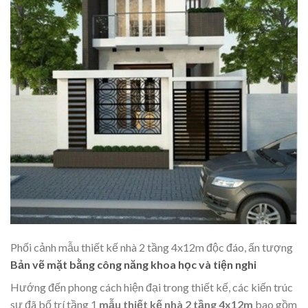
Phối cảnh mẫu thiết kế nhà 2 tầng 4x12m độc đáo, ấn tượng
Bản vẽ mặt bằng công năng khoa học và tiện nghi
Hướng đến phong cách hiện đại trong thiết kế, các kiến trúc
sư đã bố trí tầng 1
mẫu thiết kế nhà 2 tầng 4x12m
bao gồm