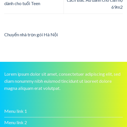
dành cho tuổi Teen
69m2
Chuyển nhà trọn gói Hà Nội
Lorem ipsum dolor sit amet, consectetuer adipiscing elit, sed
diam nonummy nibh euismod tincidunt ut laoreet dolore
magna aliquam erat volutpat.
Menu link 1
Menu link 2