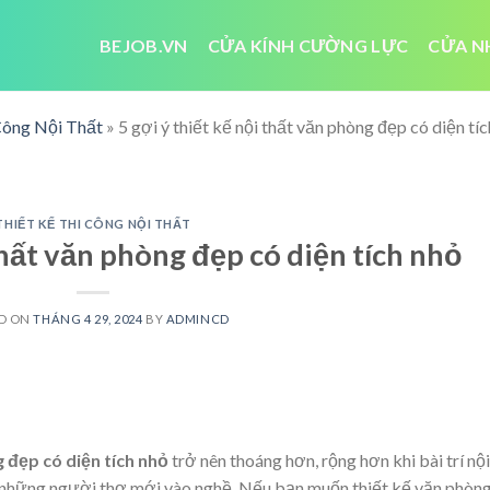
BEJOB.VN
CỬA KÍNH CƯỜNG LỰC
CỬA N
Công Nội Thất
»
5 gợi ý thiết kế nội thất văn phòng đẹp có diện tí
THIẾT KẾ THI CÔNG NỘI THẤT
 thất văn phòng đẹp có diện tích nhỏ
D ON
THÁNG 4 29, 2024
BY
ADMINCD
 đẹp có diện tích nhỏ
trở nên thoáng hơn, rộng hơn khi bài trí nội
với những người thợ mới vào nghề. Nếu bạn muốn thiết kế văn phòn