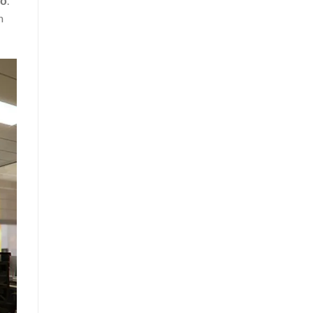
hỏ
.
n