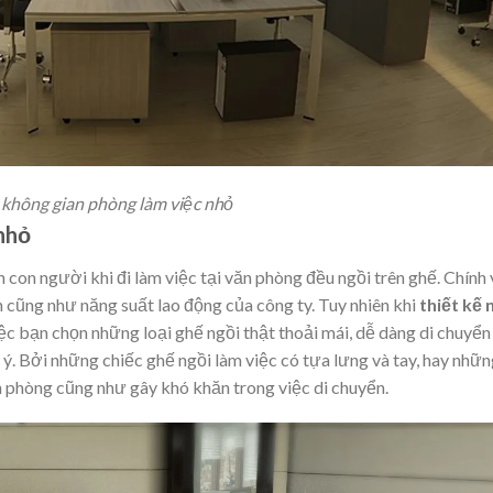
 không gian phòng làm việc nhỏ
 nhỏ
an con người khi đi làm việc tại văn phòng đều ngồi trên ghế. Chính 
h cũng như năng suất lao động của công ty. Tuy nhiên khi
thiết kế n
việc bạn chọn những loại ghế ngồi thật thoải mái, dễ dàng di chuyển
 ý. Bởi những chiếc ghế ngồi làm việc có tựa lưng và tay, hay nhữ
 văn phòng cũng như gây khó khăn trong việc di chuyển.