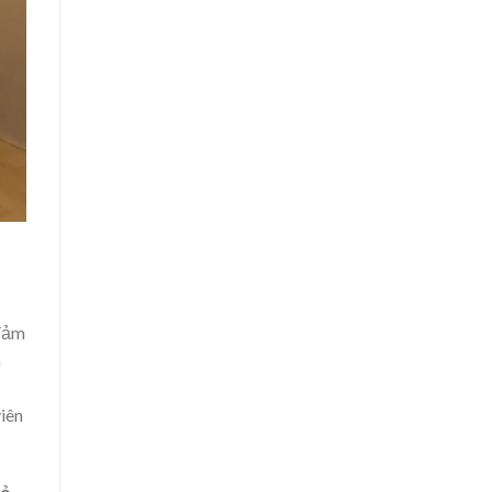
đảm
n
viên