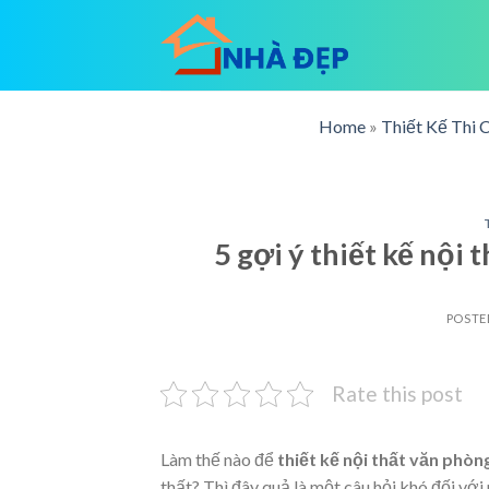
Skip
to
content
Home
»
Thiết Kế Thi 
5 gợi ý thiết kế nội
POSTE
Rate this post
Làm thế nào để
thiết kế nội thất văn phòng
thất? Thì đây quả là một câu hỏi khó đối 