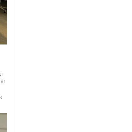
vì
ội
ng