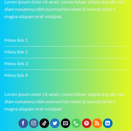
Lorem ipsum dolor sit amet, consectetuer adipiscing elit, sed
diam nonummy nibh euismod tincidunt ut laoreet dolore
magna aliquam erat volutpat.
Menu link 1
Menu link 2
Menu link 3
Menu link 4
Lorem ipsum dolor sit amet, consectetuer adipiscing elit, sed
diam nonummy nibh euismod tincidunt ut laoreet dolore
magna aliquam erat volutpat.