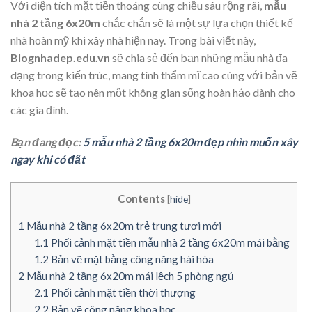
Với diện tích mặt tiền thoáng cùng chiều sâu rộng rãi,
mẫu
nhà 2 tầng 6x20m
chắc chắn sẽ là một sự lựa chọn thiết kế
nhà hoàn mỹ khi xây nhà hiện nay. Trong bài viết này,
Blognhadep.edu.vn
sẽ chia sẻ đến bạn những mẫu nhà đa
dạng trong kiến trúc, mang tính thẩm mĩ cao cùng với bản vẽ
khoa học sẽ tạo nên một không gian sống hoàn hảo dành cho
các gia đình.
Bạn đang đọc:
5 mẫu nhà 2 tầng 6x20m đẹp nhìn muốn xây
ngay khi có đất
Contents
[
hide
]
1
Mẫu nhà 2 tầng 6x20m trẻ trung tươi mới
1.1
Phối cảnh mặt tiền mẫu nhà 2 tầng 6x20m mái bằng
1.2
Bản vẽ mặt bằng công năng hài hòa
2
Mẫu nhà 2 tầng 6x20m mái lệch 5 phòng ngủ
2.1
Phối cảnh mặt tiền thời thượng
2.2
Bản vẽ công năng khoa học