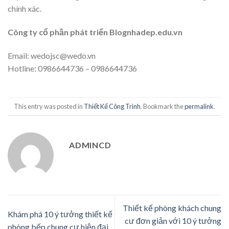
chính xác.
Công ty cổ phần phát triển Blognhadep.edu.vn
Email: wedojsc@wedo.vn
Hotline: 0986644736 – 0986644736
This entry was posted in
Thiết Kế Công Trình
. Bookmark the
permalink
.
ADMINCD
Thiết kế phòng khách chung
Khám phá 10 ý tưởng thiết kế
cư đơn giản với 10 ý tưởng
phòng bếp chung cư hiện đại