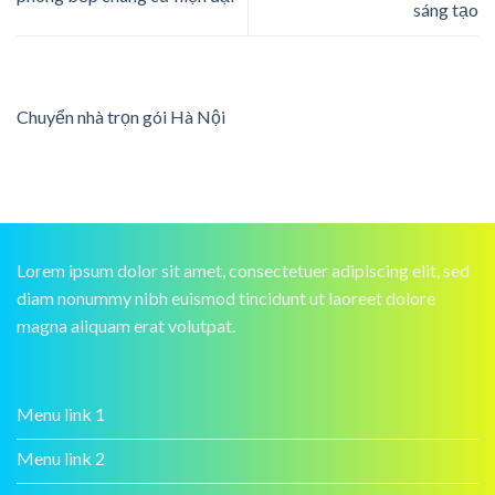
sáng tạo
Chuyển nhà trọn gói Hà Nội
Lorem ipsum dolor sit amet, consectetuer adipiscing elit, sed
diam nonummy nibh euismod tincidunt ut laoreet dolore
magna aliquam erat volutpat.
Menu link 1
Menu link 2