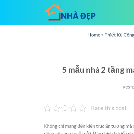
Skip
to
content
Home
»
Thiết Kế Công
5 mẫu nhà 2 tầng m
POST
Rate this post
Không chỉ mang đến kiến trúc ấn tượng mà
dụng vô cùng tuyệt vời. Đây chính là kiểu 