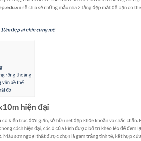
ep.edu.vn
sẽ chia sẻ những mẫu nhà 2 tầng đẹp mắt để bạn có th
x10m đẹp ai nhìn cũng mê
ng
ng rộng thoáng
 vắn bề thế
hái đỏ
x10m hiện đại
m
có kiến trúc đơn giản, sở hữu nét đẹp khỏe khoắn và chắc chắn. 
phong cách hiện đại, các ô cửa kính được bố trí khéo léo để đem lạ
t. Màu sơn ngoại thất được chọn là gam trắng tinh tế, kết hợp cử