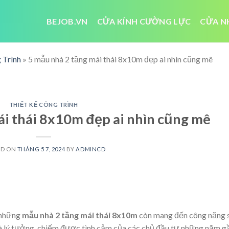
BEJOB.VN
CỬA KÍNH CƯỜNG LỰC
CỬA N
 Trình
»
5 mẫu nhà 2 tầng mái thái 8x10m đẹp ai nhìn cũng mê
THIẾT KẾ CÔNG TRÌNH
ái thái 8x10m đẹp ai nhìn cũng mê
ED ON
THÁNG 5 7, 2024
BY
ADMINCD
 những
mẫu nhà 2 tầng mái thái 8x10m
còn mang đến công năng 
nhà lý tưởng, chiếm được tình cảm của các chủ đầu tư những năm g