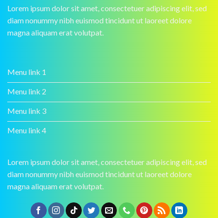
Lorem ipsum dolor sit amet, consectetuer adipiscing elit, sed
diam nonummy nibh euismod tincidunt ut laoreet dolore
magna aliquam erat volutpat.
Menu link 1
Menu link 2
Menu link 3
Menu link 4
Lorem ipsum dolor sit amet, consectetuer adipiscing elit, sed
diam nonummy nibh euismod tincidunt ut laoreet dolore
magna aliquam erat volutpat.