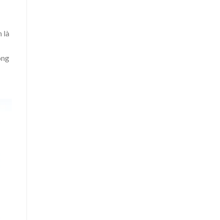
 là
ông