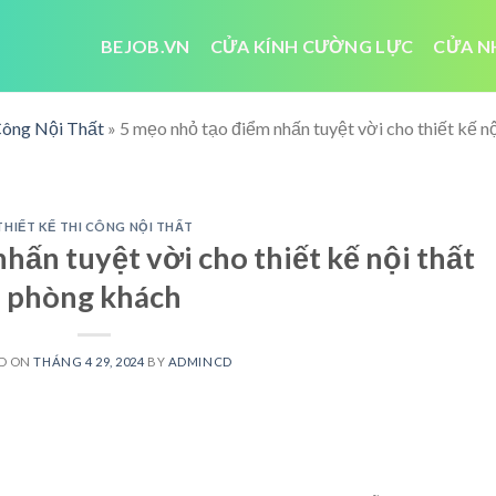
BEJOB.VN
CỬA KÍNH CƯỜNG LỰC
CỬA N
Công Nội Thất
»
5 mẹo nhỏ tạo điểm nhấn tuyệt vời cho thiết kế n
THIẾT KẾ THI CÔNG NỘI THẤT
hấn tuyệt vời cho thiết kế nội thất
phòng khách
D ON
THÁNG 4 29, 2024
BY
ADMINCD