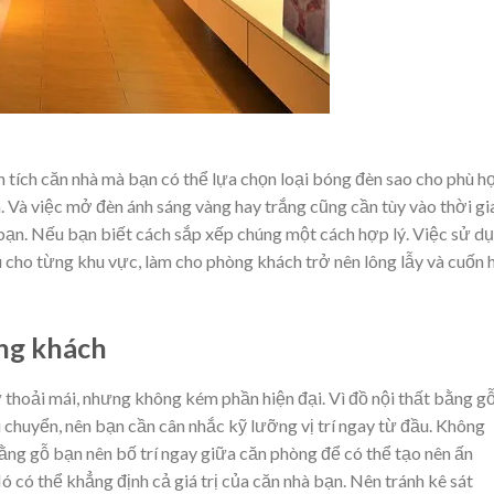
 tích căn nhà mà bạn có thể lựa chọn loại bóng đèn sao cho phù h
 Và việc mở đèn ánh sáng vàng hay trắng cũng cần tùy vào thời gi
bạn. Nếu bạn biết cách sắp xếp chúng một cách hợp lý. Việc sử d
 cho từng khu vực, làm cho phòng khách trở nên lông lẫy và cuốn 
òng khách
̀ sự thoải mái, nhưng không kém phần hiện đại. Vì đồ nội thất bằng g
di chuyển, nên bạn cần cân nhắc kỹ lưỡng vị trí ngay từ đầu. Không
 bằng gỗ bạn nên bố trí ngay giữa căn phòng để có thể tạo nên ấn
 có thể khẳng định cả giá trị của căn nhà bạn. Nên tránh kê sát