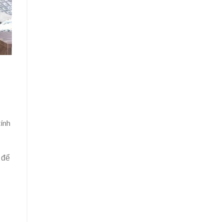
tính
 để