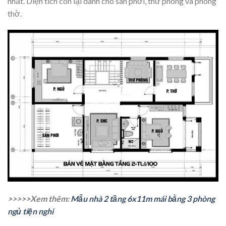
nhất. Diện tích còn lại dành cho sân phơi, thư phòng và phòng
thờ.
>>>>>Xem thêm:
Mẫu nhà 2 tầng 6x11m mái bằng 3 phòng
ngủ tiện nghi