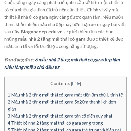
Cuộc sống ngày càng phát triển, nhu cầu sở hữu một chiếc ô
tô của nhiều gia đình đã trở nên cần thiết. Chính vì vậy mà
thiết kế nhà ở có gara ngày càng được quan tâm. Nếu muốn
tham khảo nhiều mẫu nhà đẹp này hơn, bạn xem ngay bài viết
sau đây.
Blognhadep.edu.vn
sẽ giới thiệu đến các bạn
những
mẫu nhà 2 tầng mái thái có gara
được thiết kế đẹp
mắt, tinh tế và tối ưu được công năng sử dụng.
Bạn đang đọc:
6 mẫu nhà 2 tầng mái thái có gara đẹp làm
xiêu lòng nhiều chủ đầu tư
Contents
[
hide
]
1
Mẫu nhà 2 tầng mái thái có gara mặt tiền 8m chữ L tinh tế
2
Mẫu nhà 2 tầng mái thái có gara 5x20m thanh lịch đơn
giản
3
Mẫu nhà 2 tầng mái thái có gara tân cổ điển quý phái
4
Thiết kế nhà 2 tầng mái thái có gara sang trọng
5
Thiết kế nhà 2 tầng mái thái có gara trẻ trung và hiện đại