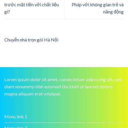
trước mặt tiền với chất liệu
Pháp với không gian trẻ và
gì?
năng động
Chuyển nhà trọn gói Hà Nội
Lorem ipsum dolor sit amet, consectetuer adipiscing elit, sed
diam nonummy nibh euismod tincidunt ut laoreet dolore
magna aliquam erat volutpat.
Menu link 1
Menu link 2