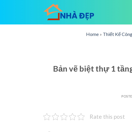
Skip
to
content
Home
»
Thiết Kế Công
Bản vẽ biệt thự 1 tần
POST
Rate this post