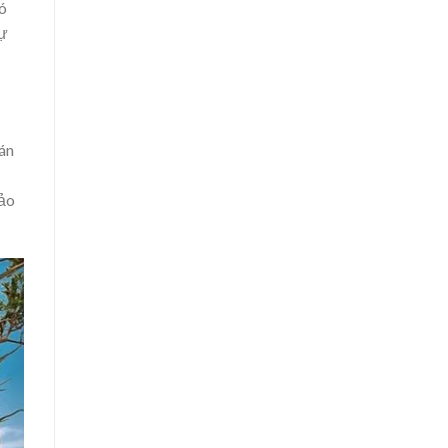
có
hự
cán
hảo