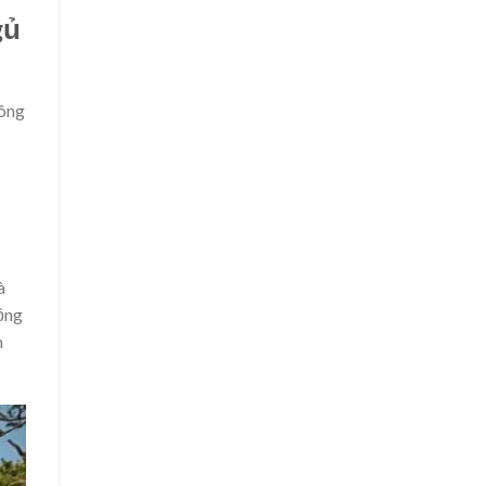
gủ
hông
à
ồng
n