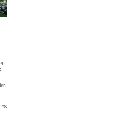
n
cấp
ể
ian
rong