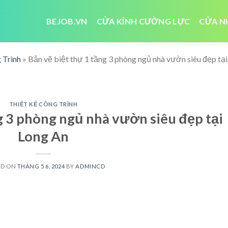
BEJOB.VN
CỬA KÍNH CƯỜNG LỰC
CỬA N
 Trình
»
Bản vẽ biệt thự 1 tầng 3 phòng ngủ nhà vườn siêu đẹp tạ
THIẾT KẾ CÔNG TRÌNH
g 3 phòng ngủ nhà vườn siêu đẹp tại
Long An
ED ON
THÁNG 5 6, 2024
BY
ADMINCD