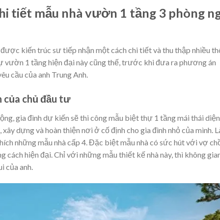
hi tiết mẫu nhà vườn 1 tầng 3 phòng n
được kiến trúc sư tiếp nhận một cách chi tiết và thu thập nhiều t
hự vườn 1 tầng hiện đại này cũng thế, trước khi đưa ra phương án
 yêu cầu của anh Trung Anh.
h của chủ đầu tư
g, gia đình dự kiến sẽ thi công mẫu biệt thự 1 tầng mái thái diện
 xây dựng và hoàn thiện nơi ở cố định cho gia đình nhỏ của mình. L
thích những mẫu nhà cấp 4. Đặc biệt mẫu nhà có sức hút với vợ ch
ng cách hiện đại. Chỉ với những mẫu thiết kế nhà này, thì không gia
i của anh.