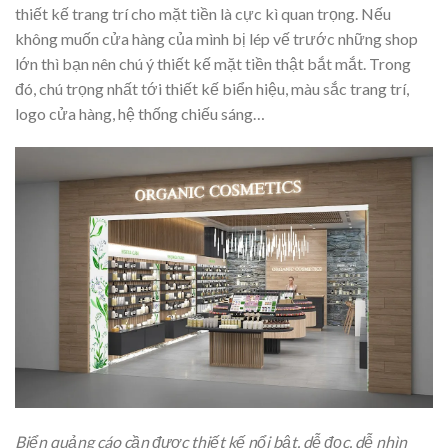
thiết kế trang trí cho mặt tiền là cực kì quan trọng. Nếu
không muốn cửa hàng của mình bị lép vế trước những shop
lớn thì bạn nên chú ý thiết kế mặt tiền thật bắt mắt. Trong
đó, chú trọng nhất tới thiết kế biển hiệu, màu sắc trang trí,
logo cửa hàng, hệ thống chiếu sáng…
Biển quảng cáo cần được thiết kế nổi bật, dễ đọc, dễ nhìn