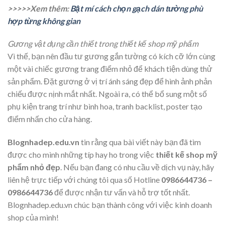
>>>>>Xem thêm:
Bật mí cách chọn gạch dán tường phù
hợp từng không gian
Gương vật dụng cần thiết trong thiết kế shop mỹ phẩm
Vì thế, bạn nên đầu tư gương gắn tường có kích cỡ lớn cùng
một vài chiếc gương trang điểm nhỏ để khách tiện dùng thử
sản phẩm. Đặt gương ở vị trí ánh sáng đẹp để hình ảnh phản
chiếu được nịnh mắt nhất. Ngoài ra, có thể bổ sung một số
phụ kiện trang trí như bình hoa, tranh backlist, poster tạo
điểm nhấn cho cửa hàng.
Blognhadep.edu.vn
tin rằng qua bài viết này bạn đã tìm
được cho mình những típ hay ho trong việc
thiết kế shop mỹ
phẩm nhỏ đẹp
. Nếu bạn đang có nhu cầu về dịch vụ này, hãy
liên hệ trực tiếp với chúng tôi qua số Hotline
0986644736 –
0986644736
để được nhận tư vấn và hỗ trợ tốt nhất.
Blognhadep.edu.vn chúc bạn thành công với việc kinh doanh
shop của mình!