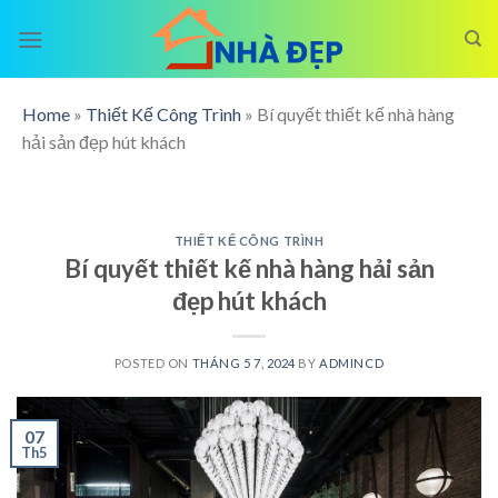
Skip
to
content
Home
»
Thiết Kế Công Trình
»
Bí quyết thiết kế nhà hàng
hải sản đẹp hút khách
THIẾT KẾ CÔNG TRÌNH
Bí quyết thiết kế nhà hàng hải sản
đẹp hút khách
POSTED ON
THÁNG 5 7, 2024
BY
ADMINCD
07
Th5