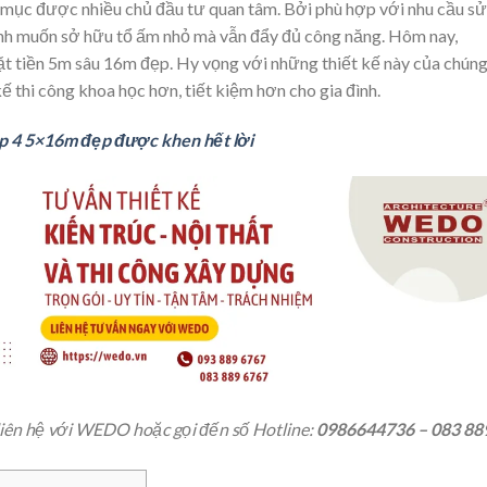
 mục được nhiều chủ đầu tư quan tâm. Bởi phù hợp với nhu cầu sử
ình muốn sở hữu tổ ấm nhỏ mà vẫn đẩy đủ công năng. Hôm nay,
t tiền 5m sâu 16m đẹp. Hy vọng với những thiết kế này của chún
ế thi công khoa học hơn, tiết kiệm hơn cho gia đình.
ấp 4 5×16m đẹp được khen hết lời
liên hệ với WEDO hoặc gọi đến số Hotline:
0986644736 – 083 88