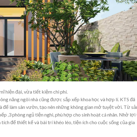
 hiện đại, vừa tiết kiệm chi phí.
 công năng ngôi nhà cũng được sắp xếp khoa học và hợp lí. KTS đã
hà để làm sân vườn, tạo nên những không gian mở tuyệt vời. Từ sả
ếp ,3 phòng ngủ tiện nghi, phù hợp cho sinh hoạt cá nhân. Nhờ lợi
ích để thiết kế và bài trí khéo léo, tiện ích cho cuộc sống của gia