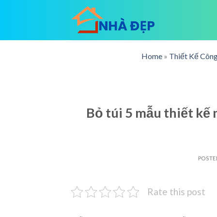
Skip
to
content
Home
»
Thiết Kế Công
Bỏ túi 5 mẫu thiết k
POSTE
Rate this post