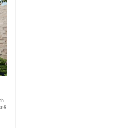
nh
 thế