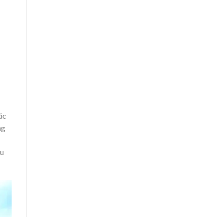
ác
ng
ẫu