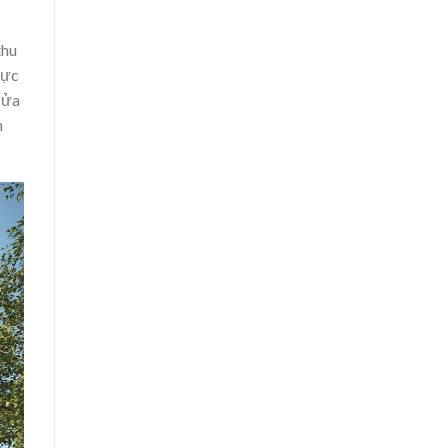
thu
vực
cửa
n