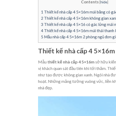
Contents
[
hide
]
1
Thiết kế nhà cấp 4 5×16m mái bằng có gá
2
Thiết kế nhà cấp 4 5×16m không gian xa
3
Thiết kế nhà cấp 4 5×16 có gác lửng mái 
4
Thiết kế nhà cấp 4 5×16m mái thái thanh l
5
Mẫu nhà cấp 4 5×16m 2 phòng ngủ đơn giả
Thiết kế nhà cấp 4 5×16m
Mẫu
thiết kế nhà cấp 4 5×16m
sở hữu kiến
vị khách quan sát đầu tiên khi tới thăm. Thi
như tạo được không gian xanh. Ngôi nhà đượ
hoạt. Những mảng tường vuông vức, liền k
nhà đẹp.