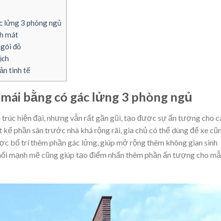
c lửng 3 phòng ngủ
nh mát
ngói đỏ
ịch
n tinh tế
 mái bằng có gác lửng 3 phòng ngủ
 trúc hiện đại, nhưng vẫn rất gần gũi, tạo được sự ấn tượng cho c
ết kế phần sân trước nhà khá rộng rãi, gia chủ có thể dùng để xe cũ
c bố trí thêm phần gác lửng, giúp mở rộng thêm không gian sinh
hối mạnh mẽ cũng giúp tạo điểm nhấn thêm phần ấn tượng cho m