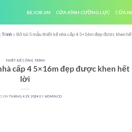
BEJOB.VN
CỬA KÍNH CƯỜNG LỰC
CỬA N
 Trình
»
Bỏ túi 5 mẫu thiết kế nhà cấp 4 5×16m đẹp được khen hết
THIẾT KẾ CÔNG TRÌNH
ế nhà cấp 4 5×16m đẹp được khen hết
lời
D ON
THÁNG 4 29, 2024
BY
ADMINCD