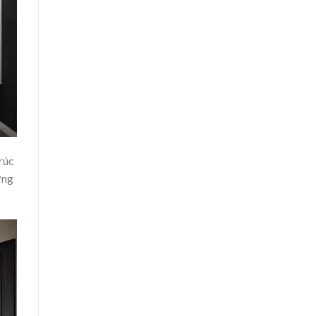
rúc
ờng