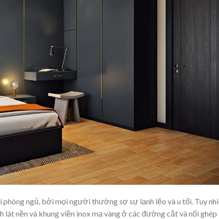
í phòng ngủ, bởi mọi người thường sợ sự lạnh lẽo và u tối. Tuy nh
h lát nền và khung viền inox mạ vàng ở các đường cắt và nối ghép