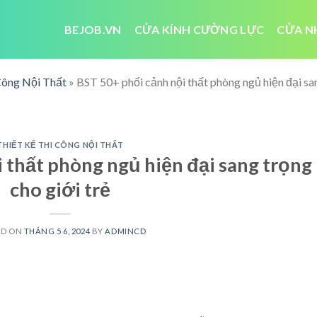
BEJOB.VN
CỬA KÍNH CƯỜNG LỰC
CỬA N
Công Nội Thất
»
BST 50+ phối cảnh nội thất phòng ngủ hiện đại san
THIẾT KẾ THI CÔNG NỘI THẤT
 thất phòng ngủ hiện đại sang trọng
cho giới trẻ
ED ON
THÁNG 5 6, 2024
BY
ADMINCD