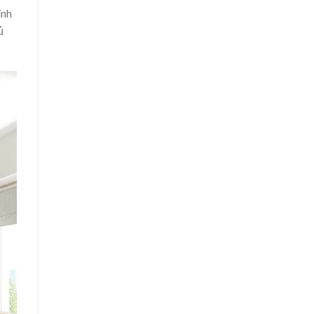
ính
ủ