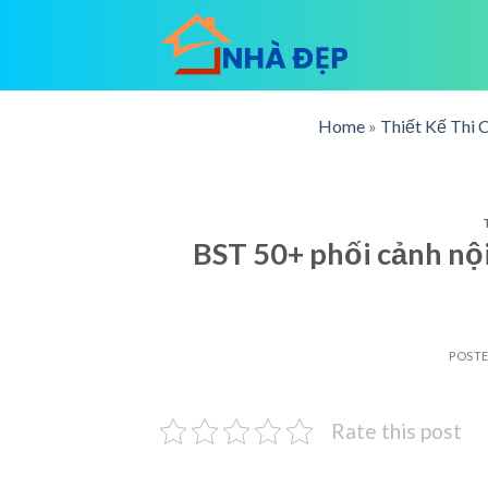
Skip
to
content
Home
»
Thiết Kế Thi 
BST 50+ phối cảnh nội
POST
Rate this post