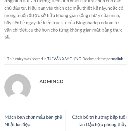
ống
hiện đại, ấn tượng, đem đến nhiều sự lựa chọn cho các
chủ đầu tư. Nếu bạn yêu thích các mẫu thiết kế này, hoặc có
mong muốn được sở hữu không gian sống như ý của mình,
hãy liên hệ ngay để kiến trúc sư của Blognhadep.edu.vn tư
vấn chi tiết, cụ thể hơn cho từng không gian mặt bằng thực
tế.
This entry was posted in
TƯ VẤN XÂY DỰNG
. Bookmark the
permalink
.
ADMINCD
Mách bạn chọn mẫu bàn ghế
Cách bố trí hướng bếp tuổi
Nhật lùn đẹp
Tân Dậu hợp phong thủy