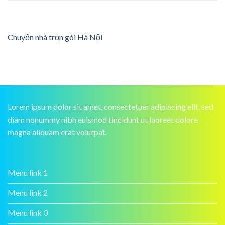
Chuyển nhà trọn gói Hà Nội
Lorem ipsum dolor sit amet, consectetuer adipiscing elit, sed
diam nonummy nibh euismod tincidunt ut laoreet dolore
magna aliquam erat volutpat.
Menu link 1
Menu link 2
Menu link 3