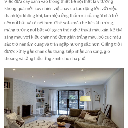
Việc đưa cây xanh vào trong thiết kế nội thất là ý tưởng
không quá mới, tuy nhiên việc này có tác dụng lớn với việc
thanh lọc không khí, làm hiệu ứng thẩm mĩ của ngôi nhà trở
nên nổi bật và rõ nét hơn. Ghế sofa màu be kê sát tường,
mảng tường nổi bật với gạch thẻ nghệ thuật màu xán, kệ tivi
sáng màu với kiểu chân nhỏ đơn giản trắng màu, bố cục màu
sắc trở nên ấm cúng và tràn ngập hương sắc hơn. Giếng trời
được xử lý gần chân cầu thang, tiếp nhận ánh sáng, gió
thoáng và tăng hiệu ứng xanh cho nhà phố.