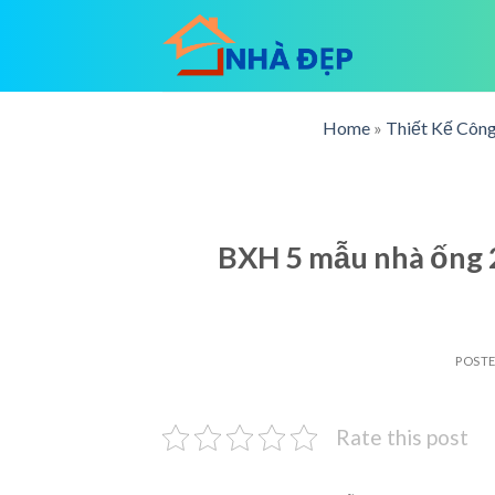
Skip
to
content
Home
»
Thiết Kế Công
BXH 5 mẫu nhà ống 2
POST
Rate this post