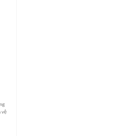
òng
à vệ