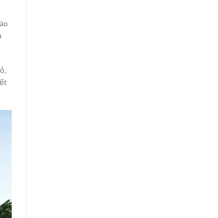
đáo
u
ỏ,
iết