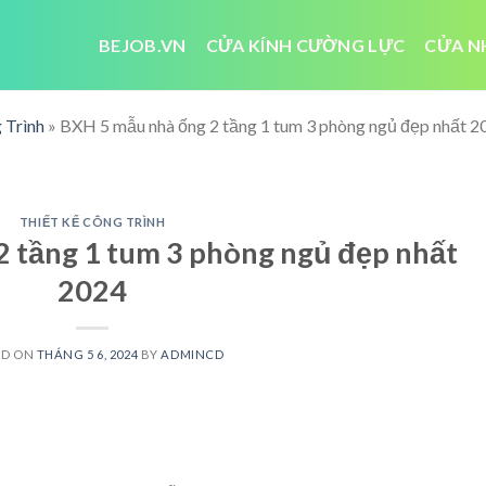
BEJOB.VN
CỬA KÍNH CƯỜNG LỰC
CỬA N
 Trình
»
BXH 5 mẫu nhà ống 2 tầng 1 tum 3 phòng ngủ đẹp nhất 2
THIẾT KẾ CÔNG TRÌNH
 tầng 1 tum 3 phòng ngủ đẹp nhất
2024
ED ON
THÁNG 5 6, 2024
BY
ADMINCD