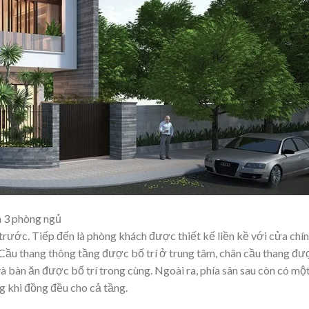
m 3 phòng ngủ
 trước. Tiếp đến là phòng khách được thiết kế liền kề với cửa chí
 Cầu thang thông tầng được bố trí ở trung tâm, chân cầu thang đư
à bàn ăn được bố trí trong cùng. Ngoài ra, phía sân sau còn có mộ
g khi đồng đều cho cả tầng.