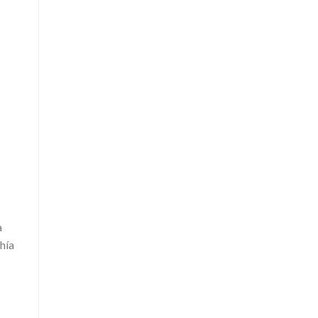
a
hía