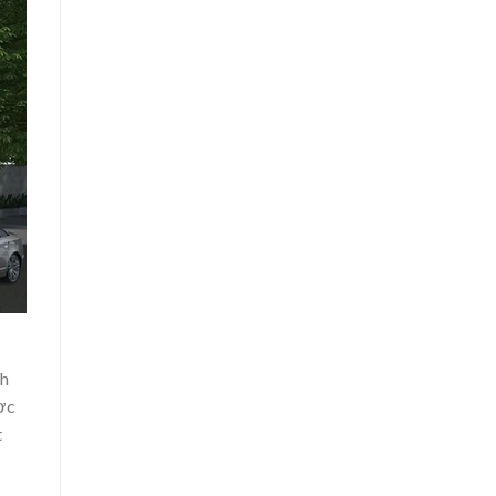
nh
ợc
t