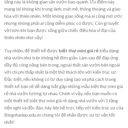
tầng này là không gian sân vườn bao quanh. Ưu điểm này
mang lại không khí trong lành, mát mẻ, thông thoáng và giao
hòa với thiên nhiên. Một không gian sống mà ai cũng mơ ước
nhưng không phải ai cũng diễm phúc có được. Còn gì tuyệt
vời hơn khi bạn được sống giữa chiếc điều hòa vĩ đại của
thiên nhiên như vậy!
Tuy nhiên, để thiết kế được
biệt thự mini giá rẻ
kiểu dạng
nhà vườn như trên không hề đơn giản. Làm sao để đáp ứng
đầy đủ công năng bên trong, ngoại thất sân vườn bên ngoài
với chi phí thấp nhất là một thử thách lớn với kiến trúc sư.
Đặc biệt, nếu không có tư duy sáng tạo và phá cách trong
thiết kế bạn sẽ dễ dàng bắt gặp những mẫu biệt thự mini giá
rẻ nhà vườn tương tự nhau. Chính vì vậy, nếu bạn muốn có
một thiết kế biệt thự mini giá rẻ dạng nhà vườn với 1 tầng
tiện nghi và độc đáo, hãy liên hệ trực tiếp với kiến trúc sư của
Blognhadep.edu.vn chúng tôi để nhận được sự tư vấn tốt
nhất!