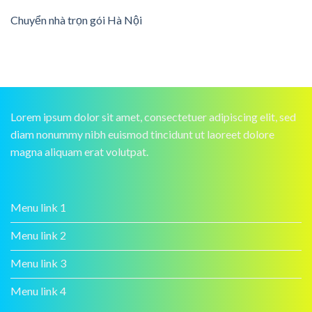
Chuyển nhà trọn gói Hà Nội
Lorem ipsum dolor sit amet, consectetuer adipiscing elit, sed
diam nonummy nibh euismod tincidunt ut laoreet dolore
magna aliquam erat volutpat.
Menu link 1
Menu link 2
Menu link 3
Menu link 4