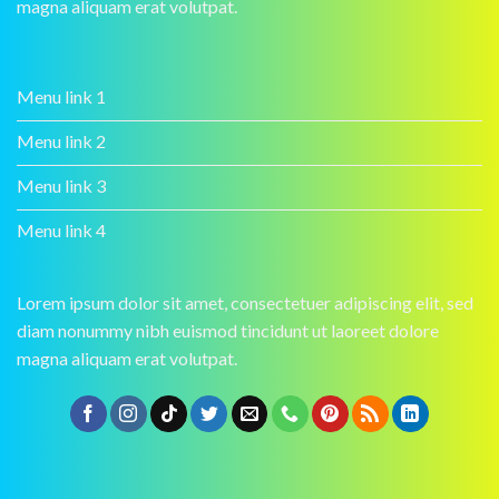
magna aliquam erat volutpat.
Menu link 1
Menu link 2
Menu link 3
Menu link 4
Lorem ipsum dolor sit amet, consectetuer adipiscing elit, sed
diam nonummy nibh euismod tincidunt ut laoreet dolore
magna aliquam erat volutpat.