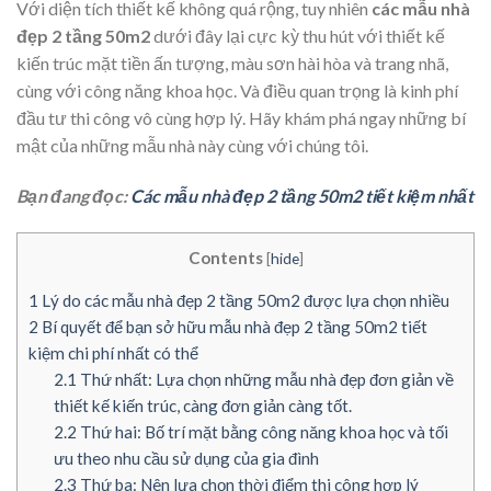
Với diện tích thiết kế không quá rộng, tuy nhiên
các mẫu nhà
đẹp 2 tầng 50m2
dưới đây lại cực kỳ thu hút với thiết kế
kiến trúc mặt tiền ấn tượng, màu sơn hài hòa và trang nhã,
cùng với công năng khoa học. Và điều quan trọng là kinh phí
đầu tư thi công vô cùng hợp lý. Hãy khám phá ngay những bí
mật của những mẫu nhà này cùng với chúng tôi.
Bạn đang đọc:
Các mẫu nhà đẹp 2 tầng 50m2 tiết kiệm nhất
Contents
[
hide
]
1
Lý do các mẫu nhà đẹp 2 tầng 50m2 được lựa chọn nhiều
2
Bí quyết để bạn sở hữu mẫu nhà đẹp 2 tầng 50m2 tiết
kiệm chi phí nhất có thể
2.1
Thứ nhất: Lựa chọn những mẫu nhà đẹp đơn giản về
thiết kế kiến trúc, càng đơn giản càng tốt.
2.2
Thứ hai: Bố trí mặt bằng công năng khoa học và tối
ưu theo nhu cầu sử dụng của gia đình
2.3
Thứ ba: Nên lựa chọn thời điểm thi công hợp lý