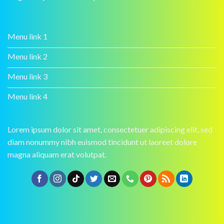
Menu link 1
Menu link 2
Menu link 3
Menu link 4
Lorem ipsum dolor sit amet, consectetuer adipiscing elit, sed
diam nonummy nibh euismod tincidunt ut laoreet dolore
magna aliquam erat volutpat.