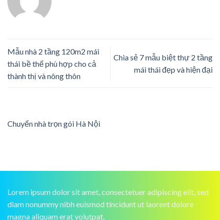
Mẫu nhà 2 tầng 120m2 mái
Chia sẻ 7 mẫu biệt thự 2 tầng
thái bề thế phù hợp cho cả
mái thái đẹp và hiện đại
thành thị và nông thôn
Chuyển nhà trọn gói Hà Nội
Lorem ipsum dolor sit amet, consectetuer adipiscing elit, sed
diam nonummy nibh euismod tincidunt ut laoreet dolore
magna aliquam erat volutpat.