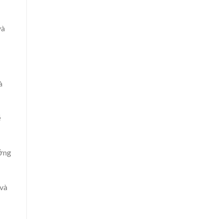
và
à
ẽ
ưởng
 và