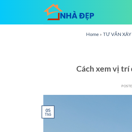
Skip
to
content
Home
»
TƯ VẤN XÂ
Cách xem vị tr
POST
05
Th5