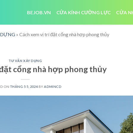
BEJOB.VN
CỬA KÍNH CƯỜNG LỰC
CỬA N
Y DỰNG
»
Cách xem vị trí đặt cổng nhà hợp phong thủy
TƯ VẤN XÂY DỰNG
í đặt cổng nhà hợp phong thủy
ED ON
THÁNG 5 5, 2024
BY
ADMINCD