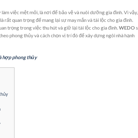
 làm việc mệt mỏi, là nơi để bảo vệ và nuôi dưỡng gia đình. Vì vậy,
à rất quan trọng để mang lại sự may mắn và tài lộc cho gia đình.
an trọng trong việc thu hút và giữ lại tài lộc cho gia đình.
WEDO
theo phong thủy và cách chọn vị trí đó để xây dựng ngôi nhà hạnh
hà hợp phong thủy
thủy
n
y