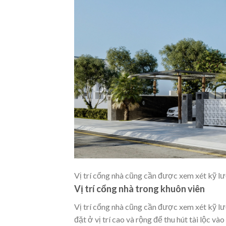
Vị trí cổng nhà cũng cần được xem xét kỹ l
Vị trí cổng nhà trong khuôn viên
Vị trí cổng nhà cũng cần được xem xét kỹ l
đặt ở vị trí cao và rộng để thu hút tài lộc v