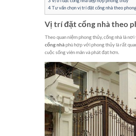
3
Vị trí đặt cổng nhà đẹp hợp phong thủy
4
Tư vấn chọn vị trí đặt cổng nhà theo phon
Vị trí đặt cổng nhà theo 
Theo quan niệm phong thủy, cổng nhà là nơi ti
cổng nhà
phù hợp với phong thủy là rất quan
cuộc sống viên mãn và phát đạt hơn.