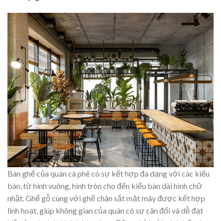
Bàn ghế của quán cà phê có sự kết hợp đa dạng với các kiểu
bàn, từ hình vuông, hình tròn cho đến kiểu bàn dài hình chữ
nhật. Ghế gỗ cùng với ghế chân sắt mặt mây được kết hợp
linh hoạt, giúp không gian của quán có sự cân đối và dễ đạt