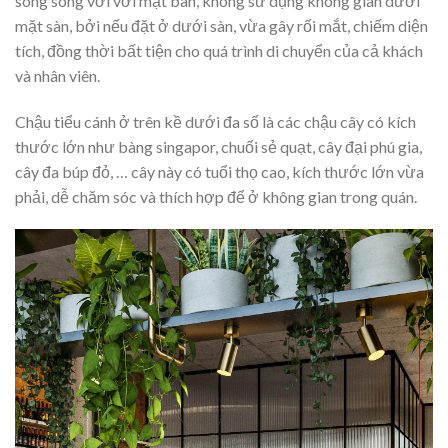
song song với với mặt bàn, không sử dụng không gian dưới
mặt sàn, bởi nếu đặt ở dưới sàn, vừa gây rối mắt, chiếm diện
tích, đồng thời bất tiện cho quá trình di chuyển của cả khách
và nhân viên.
Chậu tiểu cánh ở trên kề dưới đa số là các chậu cây có kích
thước lớn như bàng singapor, chuối sẻ quạt, cây đại phú gia,
cây đa búp đỏ, … cây này có tuổi thọ cao, kích thước lớn vừa
phải, dễ chăm sóc và thích hợp để ở không gian trong quán.