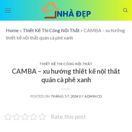
Skip
to
content
Home
»
Thiết Kế Thi Công Nội Thất
»
CAMBA – xu hướng
thiết kế nội thất quán cà phê xanh
THIẾT KẾ THI CÔNG NỘI THẤT
CAMBA – xu hướng thiết kế nội thất
quán cà phê xanh
POSTED ON
THÁNG 5 7, 2024
BY
ADMINCD
Rate this post