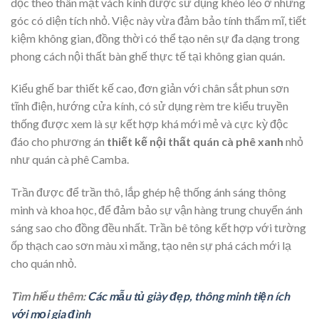
dọc theo thân mặt vách kính được sử dụng khéo léo ở những
góc có diện tích nhỏ. Việc này vừa đảm bảo tính thẩm mĩ, tiết
kiệm không gian, đồng thời có thể tạo nên sự đa dạng trong
phong cách nội thất bàn ghế thực tế tại không gian quán.
Kiểu ghế bar thiết kế cao, đơn giản với chân sắt phun sơn
tĩnh điện, hướng cửa kính, có sử dụng rèm tre kiểu truyền
thống được xem là sự kết hợp khá mới mẻ và cực kỳ độc
đáo cho phương án
thiết kế nội thất quán cà phê xanh
nhỏ
như quán cà phê Camba.
Trần được để trần thô, lắp ghép hệ thống ánh sáng thông
minh và khoa học, để đảm bảo sự vận hàng trung chuyển ánh
sáng sao cho đồng đều nhất. Trần bê tông kết hợp với tường
ốp thạch cao sơn màu xi măng, tạo nên sự phá cách mới lạ
cho quán nhỏ.
Tìm hiểu thêm:
Các mẫu tủ giày đẹp, thông minh tiện ích
với mọi gia đình