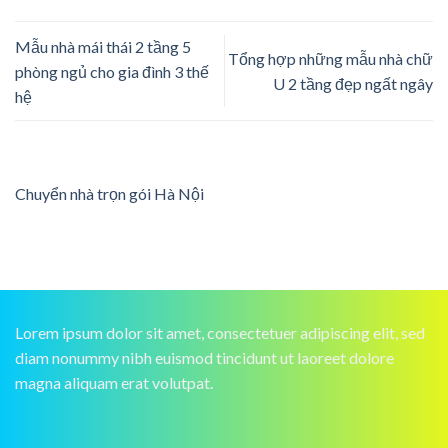
Mẫu nhà mái thái 2 tầng 5
Tổng hợp những mẫu nhà chữ
phòng ngủ cho gia đình 3 thế
U 2 tầng đẹp ngất ngây
hệ
Chuyển nhà trọn gói Hà Nội
Lorem ipsum dolor sit amet, consectetuer adipiscing elit, sed
diam nonummy nibh euismod tincidunt ut laoreet dolore
magna aliquam erat volutpat.