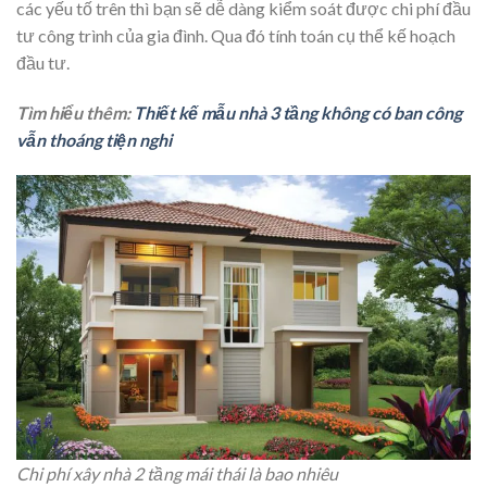
các yếu tố trên thì bạn sẽ dễ dàng kiểm soát được chi phí đầu
tư công trình của gia đình. Qua đó tính toán cụ thể kế hoạch
đầu tư.
Tìm hiểu thêm:
Thiết kế mẫu nhà 3 tầng không có ban công
vẫn thoáng tiện nghi
Chi phí xây nhà 2 tầng mái thái là bao nhiêu