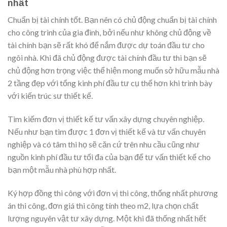
nhất
Chuẩn bị tài chính tốt. Bạn nên có chủ động chuẩn bị tài chính
cho công trình của gia đình, bởi nếu như không chủ động về
tài chính bạn sẽ rất khó để nắm được dự toán đầu tư cho
ngôi nhà. Khi đã chủ động được tài chính đầu tư thì bạn sẽ
chủ động hơn trọng việc thể hiện mong muốn sở hữu mẫu nhà
2 tầng đẹp với tổng kinh phí đầu tư cụ thể hơn khi trình bày
với kiến trúc sư thiết kế.
Tìm kiếm đơn vị thiết kế tư vấn xây dựng chuyên nghiệp.
Nếu như bạn tìm được 1 đơn vị thiết kế và tư vấn chuyên
nghiệp và có tâm thi họ sẽ căn cứ trên nhu cầu cũng như
nguồn kinh phí đầu tư tối đa của bạn để tư vấn thiết kế cho
bạn một mẫu nhà phù hợp nhất.
Ký hợp đồng thi công với đơn vị thi công, thống nhất phương
án thi công, đơn giá thi công tính theo m2, lựa chọn chất
lượng nguyên vật tư xây dựng. Một khi đã thống nhất hết