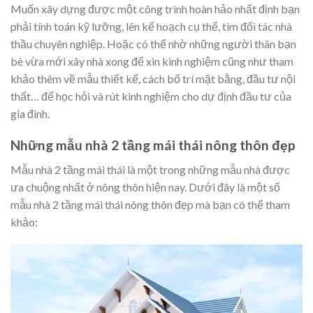
Muốn xây dựng được một công trình hoàn hảo nhất định bạn
phải tính toán kỹ lưỡng, lên kế hoạch cụ thể, tìm đối tác nhà
thầu chuyên nghiệp. Hoặc có thể nhờ những người thân bạn
bè vừa mới xây nhà xong để xin kinh nghiệm cũng như tham
khảo thêm về mẫu thiết kế, cách bố trí mặt bằng, đầu tư nội
thất… để học hỏi và rút kinh nghiệm cho dự định đầu tư của
gia đình.
Những mẫu nhà 2 tầng mái thái nông thôn đẹp
Mẫu nhà 2 tầng mái thái là một trong những mẫu nhà được
ưa chuộng nhất ở nông thôn hiện nay. Dưới đây là một số
mẫu nhà 2 tầng mái thái nông thôn đẹp mà bạn có thể tham
khảo: