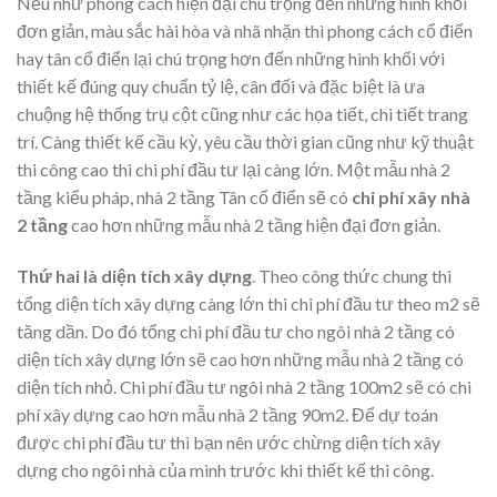
Nếu như phong cách hiện đại chú trọng đến những hình khối
đơn giản, màu sắc hài hòa và nhã nhặn thì phong cách cổ điển
hay tân cổ điển lại chú trọng hơn đến những hình khối với
thiết kế đúng quy chuẩn tỷ lệ, cân đối và đặc biệt là ưa
chuộng hệ thống trụ cột cũng như các họa tiết, chi tiết trang
trí. Càng thiết kế cầu kỳ, yêu cầu thời gian cũng như kỹ thuật
thi công cao thì chi phí đầu tư lại càng lớn. Một mẫu nhà 2
tầng kiểu pháp, nhà 2 tầng Tân cổ điển sẽ có
chi phí xây nhà
2 tầng
cao hơn những mẫu nhà 2 tầng hiện đại đơn giản.
Thứ hai là diện tích xây dựng
. Theo công thức chung thì
tổng diện tích xây dựng càng lớn thi chi phí đầu tư theo m2 sẽ
tăng dần. Do đó tổng chi phí đầu tư cho ngôi nhà 2 tầng có
diện tích xây dựng lớn sẽ cao hơn những mẫu nhà 2 tầng có
diện tích nhỏ. Chi phí đầu tư ngôi nhà 2 tầng 100m2 sẽ có chi
phí xây dựng cao hơn mẫu nhà 2 tầng 90m2. Để dự toán
được chi phí đầu tư thì bạn nên ước chừng diện tích xây
dựng cho ngôi nhà của mình trước khi thiết kế thi công.