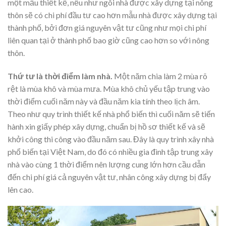
một mẫu thiết kế, nếu như ngôi nhà được xây dựng tại nông
thôn sẽ có chi phí đầu tư cao hơn mẫu nhà được xây dựng tại
thành phố, bởi đơn giá nguyên vật tư cũng như mọi chi phí
liên quan tại ở thành phố bao giờ cũng cao hơn so với nông
thôn.
Thứ tư là thời điểm làm nhà.
Một năm chia làm 2 mùa rõ
rệt là mùa khô và mùa mưa. Mùa khô chủ yếu tập trung vào
thời điểm cuối năm này và đầu năm kia tính theo lịch âm.
Theo như quy trình thiết kế nhà phổ biến thì cuối năm sẽ tiến
hành xin giấy phép xây dựng, chuẩn bị hồ sơ thiết kế và sẽ
khởi công thi công vào đầu năm sau. Đây là quy trình xây nhà
phổ biến tại Việt Nam, do đó có nhiều gia đình tập trung xây
nhà vào cùng 1 thời điểm nên lượng cung lớn hơn cầu dẫn
đến chi phí giá cả nguyên vật tư, nhân công xây dựng bị đẩy
lên cao.