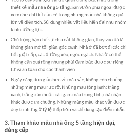
thiết kế
mẫu nhà ống 5 tầng
. Sân vườn phía ngoài được
xem như chi tiết cần có trong những mẫu nhà không quá
lớn về diện tích. Sử dụng nhiều vật liệu hiện đại như nhôm,
kính cường lực.
Chú trọng hạn chế sự chia cắt không gian, thay vào đó là
không gian mở tối giản, góc cạnh. Nhà ở đã bớt đi các chi
tiết giật cấp, các đường xéo, ngóc ngách. Nhà ở có thể
không cần quá rộng nhưng phải đảm bảo được sự riêng
tư và an toàn cho các thành viên
Ngày càng đơn giản hơn về màu sắc, không còn chuộng
những mảng màu rực rỡ. Những màu tông lạnh: trắng
xanh, trắng xám hoặc các gam màu trung tính, nhã nhặn
khác được ưa chuộng. Những mảng màu khác vẫn được
duy trì nhưng ở tỷ lệ thấp hơn và chỉ dùng tạo điểm nhấn.
3. Tham khảo mẫu nhà ống 5 tầng hiện đại,
đẳng cấp