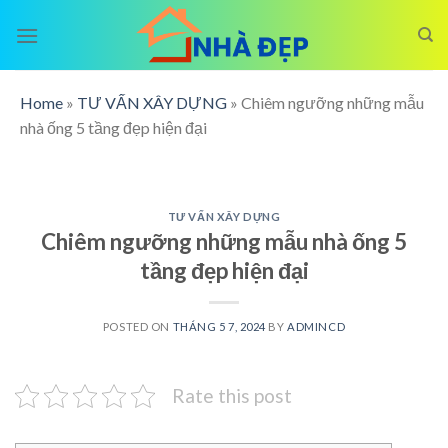
Skip
to
content
Home
»
TƯ VẤN XÂY DỰNG
»
Chiêm ngưỡng những mẫu
nhà ống 5 tầng đẹp hiện đại
TƯ VẤN XÂY DỰNG
Chiêm ngưỡng những mẫu nhà ống 5
tầng đẹp hiện đại
POSTED ON
THÁNG 5 7, 2024
BY
ADMINCD
Rate this post