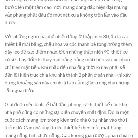
bước lên một tầm cao mới, mang dáng dấp hiện đại nhưng
vẫn phảng phất đâu đó một nét xưa không trộn lẫn vào đâu
được.
Với những ngôi nhà phố nhiều tầng ở thập niên 80, đó là các
thiết kế mái bằng, chậu hoa và các thanh bê tông, trồng thêm
dây leo để tạo điểm nhấn. Đến những thập niên 90, thiết kế
có sự thay đổi khi thay mái bằng bằng mái chóp và các phào
chỉ trên mặt tiền. Khi nhắc đến nhà ống thời kì này phải kể
đến lối kiến trúc chia khu nhà thành 2 phần ở sân nhà. Khi xây
dựng khoảng sân này chính là tạo cảm giác trong nhà nhưng
rất ngoài trời.
Giai đoạn nền kinh tế bắt đầu, phong cách thiết kế các khu
nhà phố cũng có những sự biến chuyển nhất định. Đó là một
cuộc cách mạng lớn trong kiến trúc nhà ở tư nhân vào thời
điểm đó. Căn nhà ống được thiết kế theo một mặt bằng
mang nặng tính chức năng. Các không gian được phân chia rõ