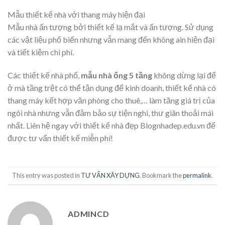
Mẫu thiết kế nhà với thang máy hiện đại
Mẫu nhà ấn tượng bởi thiết kế lạ mắt và ấn tượng. Sử dụng
các vật liệu phổ biến nhưng vẫn mang đến không ain hiện đại
và tiết kiệm chi phí.
Các thiết kế nhà phố,
mẫu nhà ống 5 tầng
không dừng lại để
ở mà tầng trệt có thể tận dụng để kinh doanh, thiết kế nhà có
thang máy kết hợp văn phòng cho thuê,… làm tăng giá trị của
ngôi nhà nhưng vẫn đảm bảo sự tiện nghi, thư giãn thoải mái
nhất. Liên hệ ngay với thiết kế nhà đẹp Blognhadep.edu.vn để
được tư vấn thiết kế miễn phí!
This entry was posted in
TƯ VẤN XÂY DỰNG
. Bookmark the
permalink
.
ADMINCD