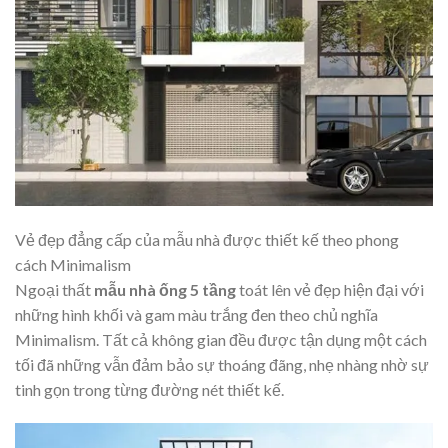
Vẻ đẹp đẳng cấp của mẫu nhà được thiết kế theo phong
cách Minimalism
Ngoại thất
mẫu nhà ống 5 tầng
toát lên vẻ đẹp hiện đại với
những hình khối và gam màu trắng đen theo chủ nghĩa
Minimalism. Tất cả không gian đều được tận dụng một cách
tối đã những vẫn đảm bảo sự thoáng đãng, nhẹ nhàng nhờ sự
tinh gọn trong từng đường nét thiết kế.