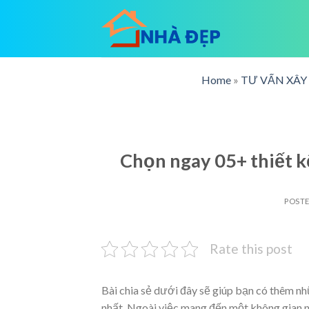
Skip
to
content
Home
»
TƯ VẤN XÂ
Chọn ngay 05+ thiết 
POST
Rate this post
Bài chia sẻ dưới đây sẽ giúp bạn có thêm 
nhất. Ngoài việc mang đến một không gian ng