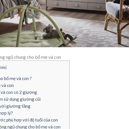
òng ngủ chung cho bố mẹ và con
ide
]
ho bố mẹ và con ?
ẹ và con
 và con có 2 giường
ệm sử dụng giường cũi
 với giường tầng
hợp lý?
ớc phù hợp với độ tuổi của con
hòng ngủ chung cho bố mẹ và con