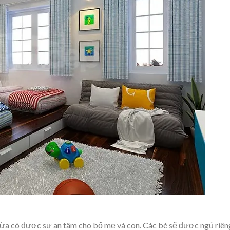
 vừa có được sự an tâm cho bố mẹ và con. Các bé sẽ được ngủ riên