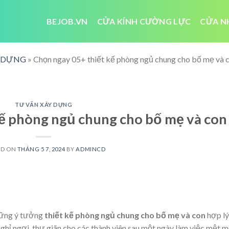
BEJOB.VN
CỬA KÍNH CƯỜNG LỰC
CỬA N
Y DỰNG
»
Chọn ngay 05+ thiết kế phòng ngủ chung cho bố mẹ và 
TƯ VẤN XÂY DỰNG
kế phòng ngủ chung cho bố mẹ và con
ED ON
THÁNG 5 7, 2024
BY
ADMINCD
những ý tưởng
thiết kế phòng ngủ chung cho bố mẹ và con
hợp lý
hỉ ngơi, thư giãn cho các thành viên sau một ngày làm việc mệt m