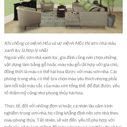
Khi chồng có mệnh Hỏa và vợ mệnh Mộc thì sơn nhà màu
xanh lục là hợp lý nhất
Ngoài việc sơn nhà xanh lục, gia đình cũng nên chọn những
vật dụng làm bằng gỗ hoặc màu nâu gỗ rất hợp với gia chủ,
đồng thời là màu có thể hài hòa được với màu sơn nhà. Các
phòng trong nhà, có thể lựa chọn màu yêu thích nhưng phải
làm nổi bật màu sắc của màu sơn tổng thể, để đạt được yếu
tố thẩm mỹ cũng như phong thủy hài hòa.
Thực tế, đối với những đơn vị hoặc cá nhân lâu năm kinh
nghiệm trong sơn nhà, họ cũng khẳng định nên sơn nhà theo
màu phong thủy. Tất nhiên, sẽ xét đến yếu tố phù hợp với
tuổi của cả hai vợ chồng để màu sơn này có ý nghĩa với cả hai