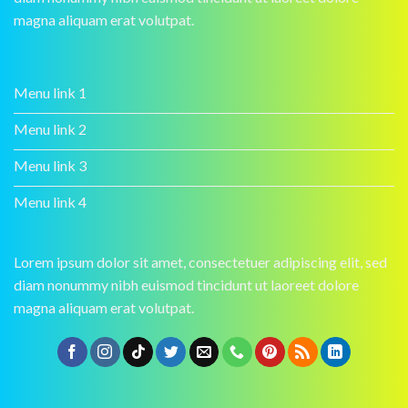
magna aliquam erat volutpat.
Menu link 1
Menu link 2
Menu link 3
Menu link 4
Lorem ipsum dolor sit amet, consectetuer adipiscing elit, sed
diam nonummy nibh euismod tincidunt ut laoreet dolore
magna aliquam erat volutpat.