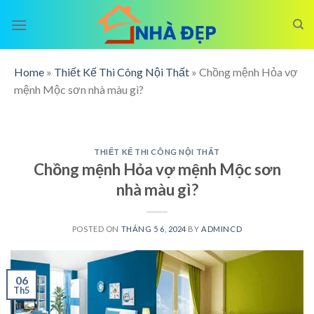
Skip
to
content
Home
»
Thiết Kế Thi Công Nội Thất
»
Chồng mệnh Hỏa vợ
mệnh Mộc sơn nhà màu gì?
THIẾT KẾ THI CÔNG NỘI THẤT
Chồng mệnh Hỏa vợ mệnh Mộc sơn
nhà màu gì?
POSTED ON
THÁNG 5 6, 2024
BY
ADMINCD
06
Th5