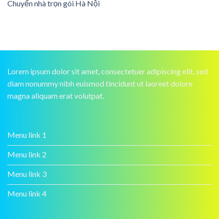
Chuyển nhà trọn gói Hà Nội
Lorem ipsum dolor sit amet, consectetuer adipiscing elit, sed
diam nonummy nibh euismod tincidunt ut laoreet dolore
magna aliquam erat volutpat.
Menu link 1
Menu link 2
Menu link 3
Menu link 4