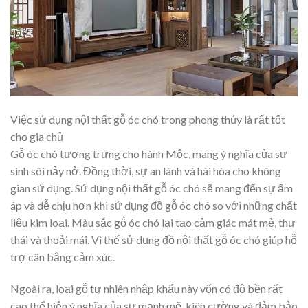
Việc sử dụng nội thất gỗ óc chó trong phong thủy là rất tốt
cho gia chủ
Gỗ óc chó tượng trưng cho hành Mộc, mang ý nghĩa của sự
sinh sôi nảy nở. Đồng thời, sự an lành và hài hòa cho không
gian sử dụng. Sử dụng nội thất gỗ óc chó sẽ mang đến sự ấm
áp và dễ chịu hơn khi sử dụng đồ gỗ óc chó so với những chất
liệu kim loại. Màu sắc gỗ óc chó lại tạo cảm giác mát mẻ, thư
thái và thoải mái. Vì thế sử dụng đồ nội thất gỗ óc chó giúp hỗ
trợ cân bằng cảm xúc.
Ngoài ra, loại gỗ tự nhiên nhập khẩu này vốn có độ bền rất
cao thể hiện ý nghĩa của sự mạnh mẽ, kiên cường và đảm bảo