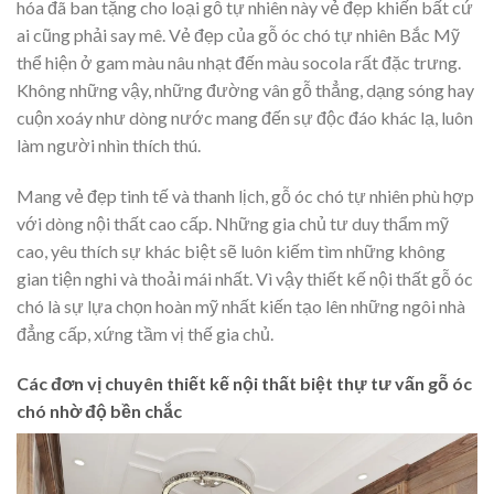
hóa đã ban tặng cho loại gỗ tự nhiên này vẻ đẹp khiến bất cứ
ai cũng phải say mê. Vẻ đẹp của gỗ óc chó tự nhiên Bắc Mỹ
thể hiện ở gam màu nâu nhạt đến màu socola rất đặc trưng.
Không những vậy, những đường vân gỗ thẳng, dạng sóng hay
cuộn xoáy như dòng nước mang đến sự độc đáo khác lạ, luôn
làm người nhìn thích thú.
Mang vẻ đẹp tinh tế và thanh lịch, gỗ óc chó tự nhiên phù hợp
với dòng nội thất cao cấp. Những gia chủ tư duy thẩm mỹ
cao, yêu thích sự khác biệt sẽ luôn kiếm tìm những không
gian tiện nghi và thoải mái nhất. Vì vậy thiết kế nội thất gỗ óc
chó là sự lựa chọn hoàn mỹ nhất kiến tạo lên những ngôi nhà
đẳng cấp, xứng tầm vị thế gia chủ.
Các đơn vị chuyên thiết kế nội thất biệt thự tư vấn gỗ óc
chó nhờ độ bền chắc