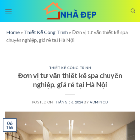
Skip
to
content
Home
»
Thiết Kế Công Trình
»
Đơn vị tư vấn thiết kế spa
chuyên nghiệp, giá rẻ tại Hà Nội
THIẾT KẾ CÔNG TRÌNH
Đơn vị tư vấn thiết kế spa chuyên
nghiệp, giá rẻ tại Hà Nội
POSTED ON
THÁNG 5 6, 2024
BY
ADMINCD
06
Th5