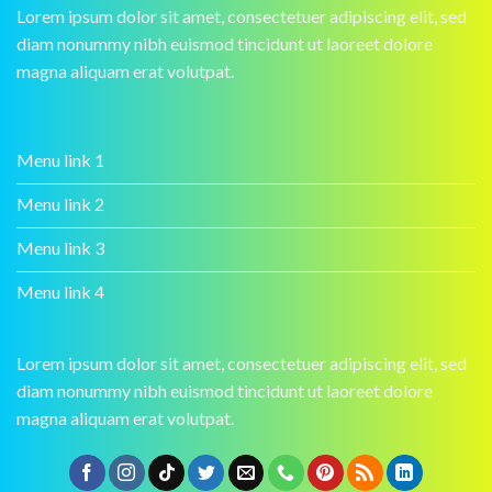
Lorem ipsum dolor sit amet, consectetuer adipiscing elit, sed
diam nonummy nibh euismod tincidunt ut laoreet dolore
magna aliquam erat volutpat.
Menu link 1
Menu link 2
Menu link 3
Menu link 4
Lorem ipsum dolor sit amet, consectetuer adipiscing elit, sed
diam nonummy nibh euismod tincidunt ut laoreet dolore
magna aliquam erat volutpat.