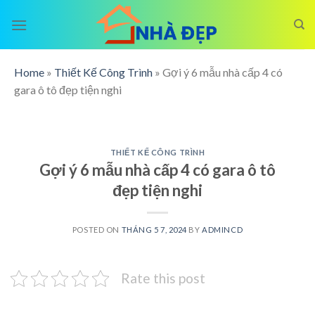
Skip
to
content
Home
»
Thiết Kế Công Trình
»
Gợi ý 6 mẫu nhà cấp 4 có
gara ô tô đẹp tiện nghi
THIẾT KẾ CÔNG TRÌNH
Gợi ý 6 mẫu nhà cấp 4 có gara ô tô
đẹp tiện nghi
POSTED ON
THÁNG 5 7, 2024
BY
ADMINCD
Rate this post