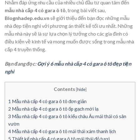
Nhằm đáp ứng nhu cầu của nhiều chủ đầu tư quan tâm đến
mẫu nhà cấp 4 có gara ô tô
, trong bài viết sau,
Blognhadep.edu.vn
sẽ giới thiệu đến bạn đọc những mẫu
nhà đẹp tiện nghi với phương án thiết kế tối ưu nhất. Những
mẫu nhà này sẽ là sự lựa chọn lý tưởng cho các gia đình có
điều kiện về kinh tế và mong muốn được sống trong mẫu nhà
cấp 4 truyền thống.
Bạn đang đọc:
Gợi ý 6 mẫu nhà cấp 4 có gara ô tô đẹp tiện
nghi
Contents
[
hide
]
1
Mẫu nhà cấp 4 có gara ô tô đơn giản
2
Mẫu nhà cấp 4 có gara ô tô ốp gạch mới lạ
3
Mẫu nhà cấp 4 có gara ô tô kiểu châu Âu mái thái có sân
vườn
4
Mẫu nhà cấp 4 có gara ô tô mái thái xám thanh lịch
5
Thiết kế nhà cấp 4 có gara ô tô mái thái đỏ tươi