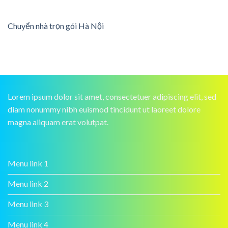
Chuyển nhà trọn gói Hà Nội
Lorem ipsum dolor sit amet, consectetuer adipiscing elit, sed
diam nonummy nibh euismod tincidunt ut laoreet dolore
magna aliquam erat volutpat.
Menu link 1
Menu link 2
Menu link 3
Menu link 4