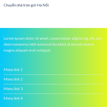
Chuyển nhà trọn gói Hà Nội
Lorem ipsum dolor sit amet, consectetuer adipiscing elit, sed
diam nonummy nibh euismod tincidunt ut laoreet dolore
magna aliquam erat volutpat.
Menu link 1
Menu link 2
Menu link 3
Menu link 4