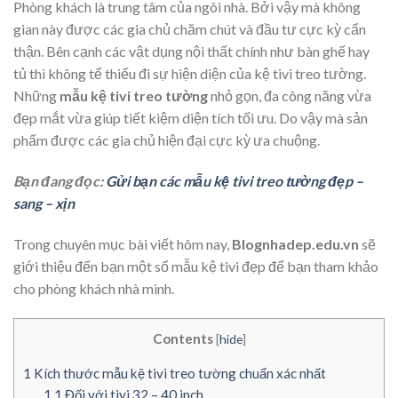
Phòng khách là trung tâm của ngôi nhà. Bởi vậy mà không
gian này được các gia chủ chăm chút và đầu tư cực kỳ cẩn
thận. Bên cạnh các vật dụng nội thất chính như bàn ghế hay
tủ thì không tể thiếu đi sự hiện diện của kệ tivi treo tường.
Những
mẫu kệ tivi treo tường
nhỏ gọn, đa công năng vừa
đẹp mắt vừa giúp tiết kiệm diện tích tối ưu. Do vậy mà sản
phẩm được các gia chủ hiện đại cực kỳ ưa chuộng.
Bạn đang đọc:
Gửi bạn các mẫu kệ tivi treo tường đẹp –
sang – xịn
Trong chuyên mục bài viết hôm nay,
Blognhadep.edu.vn
sẽ
giới thiệu đến bạn một số mẫu kệ tivi đẹp để bạn tham khảo
cho phòng khách nhà mình.
Contents
[
hide
]
1
Kích thước mẫu kệ tivi treo tường chuẩn xác nhất
1.1
Đối với tivi 32 – 40 inch