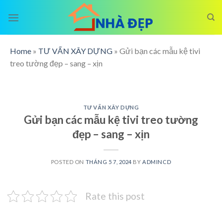
Skip
to
content
Home
»
TƯ VẤN XÂY DỰNG
»
Gửi bạn các mẫu kệ tivi
treo tường đẹp – sang – xịn
TƯ VẤN XÂY DỰNG
Gửi bạn các mẫu kệ tivi treo tường
đẹp – sang – xịn
POSTED ON
THÁNG 5 7, 2024
BY
ADMINCD
Rate this post