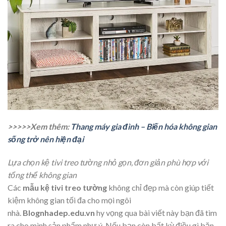
>>>>>Xem thêm:
Thang máy gia đình – Biến hóa không gian
sống trở nên hiện đại
Lựa chọn kệ tivi treo tường nhỏ gọn, đơn giản phù hợp với
tổng thể không gian
Các
mẫu kệ tivi treo tường
không chỉ đẹp mà còn giúp tiết
kiệm không gian tối đa cho mọi ngôi
nhà.
Blognhadep.edu.vn
hy vọng qua bài viết này bạn đã tìm
ra cho mình sản phẩm như ý. Nếu bạn còn bất kỳ điều gì băn