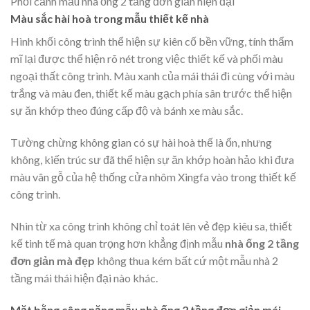
Phối cảnh mẫu nhà ống 2 tầng đơn giản hiện đại
Màu sắc hài hoà trong mẫu thiết kế nhà
Hình khối công trình thể hiện sự kiên cố bền vững, tính thẩm
mĩ lại được thể hiện rõ nét trong việc thiết kế và phối màu
ngoại thất công trình. Màu xanh của mái thái đi cùng với màu
trắng và màu đen, thiết kế màu gạch phía sân trước thể hiện
sự ăn khớp theo đúng cấp độ và bánh xe màu sắc.
Tường chừng không gian có sự hài hoà thế là ổn, nhưng
không, kiến trúc sư đã thể hiện sự ăn khớp hoàn hảo khi đưa
màu vân gỗ của hệ thống cửa nhôm Xingfa vào trong thiết kế
công trình.
Nhìn từ xa công trình không chỉ toát lên vẻ đẹp kiêu sa, thiết
kế tinh tế mà quan trọng hơn khẳng định mẫu
nhà ống 2 tầng
đơn giản mà đẹp
không thua kém bất cứ một mẫu nhà 2
tầng mái thái hiện đại nào khác.
Mặt bằng công năng mẫu nhà ống 2 tầng đơn giản mái