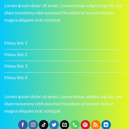
Lorem ipsum dolor sit amet, consectetuer adipiscing elit, sed
diam nonummy nibh euismod tincidunt ut laoreet dolore
magna aliquam erat volutpat.
Menu link 1
Menu link 2
Menu link 3
Menu link 4
Lorem ipsum dolor sit amet, consectetuer adipiscing elit, sed
diam nonummy nibh euismod tincidunt ut laoreet dolore
magna aliquam erat volutpat.