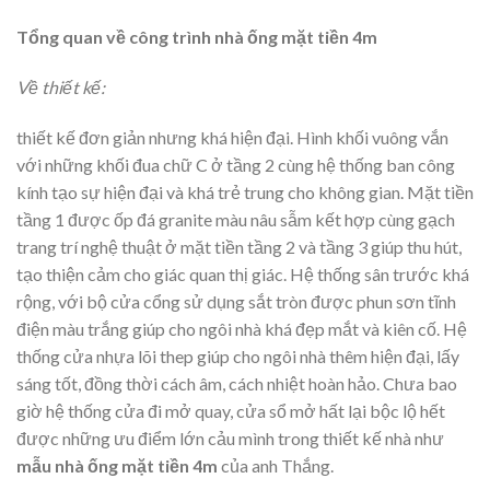
Tổng quan về công trình nhà ống mặt tiền 4m
Về thiết kế:
thiết kế đơn giản nhưng khá hiện đại. Hình khối vuông vắn
với những khối đua chữ C ở tầng 2 cùng hệ thống ban công
kính tạo sự hiện đại và khá trẻ trung cho không gian. Mặt tiền
tầng 1 được ốp đá granite màu nâu sẫm kết hợp cùng gạch
trang trí nghệ thuật ở mặt tiền tầng 2 và tầng 3 giúp thu hút,
tạo thiện cảm cho giác quan thị giác. Hệ thống sân trước khá
rộng, với bộ cửa cổng sử dụng sắt tròn được phun sơn tĩnh
điện màu trắng giúp cho ngôi nhà khá đẹp mắt và kiên cố. Hệ
thống cửa nhựa lõi thep giúp cho ngôi nhà thêm hiện đại, lấy
sáng tốt, đồng thời cách âm, cách nhiệt hoàn hảo. Chưa bao
giờ hệ thống cửa đi mở quay, cửa sổ mở hất lại bộc lộ hết
được những ưu điểm lớn cảu mình trong thiết kế nhà như
mẫu nhà ống mặt tiền 4m
của anh Thắng.