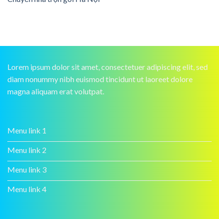
Lorem ipsum dolor sit amet, consectetuer adipiscing elit, sed
diam nonummy nibh euismod tincidunt ut laoreet dolore
magna aliquam erat volutpat.
Menu link 1
Menu link 2
Menu link 3
Menu link 4