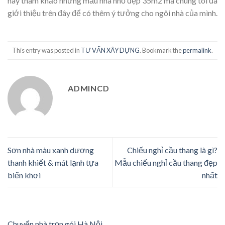
hãy tham khảo những mẫu nhà nhỏ đẹp 35m2 mà chúng tôi đã
giới thiệu trên đây để có thêm ý tưởng cho ngôi nhà của mình.
This entry was posted in
TƯ VẤN XÂY DỰNG
. Bookmark the
permalink
.
ADMINCD
Sơn nhà màu xanh dương
Chiếu nghỉ cầu thang là gì?
thanh khiết & mát lạnh tựa
Mẫu chiếu nghỉ cầu thang đẹp
biển khơi
nhất
Chuyển nhà trọn gói Hà Nội