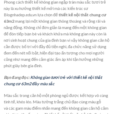
Phong cách thiết kế không gian ngập tràn màu sắc tươi trẻ
này là xu hướng thiết kế mới mà các kiến trúc sư
Blognhadep.edu.vn lựa chọn để
thiết kế nội thất chung cư
63m2
mang lại một không gian thông thoáng và rộng rãi và
năng động. Không chỉ đơn giản là mang đến một không gian
để đón tiếp bạn bè và khách khứa mà không gian này còn là
nơi sinh hoạt chung của gia đình bạn vì vậy không gian căn hộ
cần được bố trí với đầy đủ tiện nghi, đa chức năng sử dụng
đem đến nét nổi bật, hiện đại tạo ấn tượng cho mọi người
cũng như mang đến cảm giác ấm áp khi tận hưởng những
phút giây bên gia đình.
Bạn đang đọc:
Không gian tươi trẻ với thiết kế nội thất
chung cư 63m2 đầy màu sắc
Màu sắc trong căn hộ một phòng ngủ được kết hợp vô cùng
tinh tế, khéo léo. Màu tường trắng chủ đạo cùng màu gỗ
và các gam màu điểm nhấn mang đến không gian căn hộ cảm