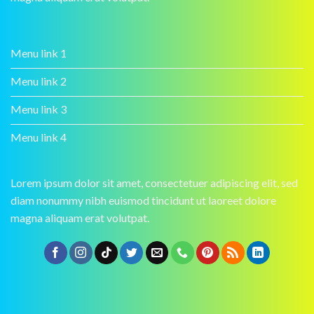
Menu link 1
Menu link 2
Menu link 3
Menu link 4
Lorem ipsum dolor sit amet, consectetuer adipiscing elit, sed
diam nonummy nibh euismod tincidunt ut laoreet dolore
magna aliquam erat volutpat.