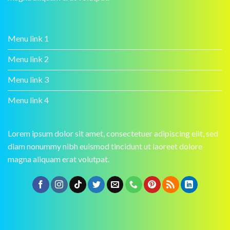
Menu link 1
Menu link 2
Menu link 3
Menu link 4
Lorem ipsum dolor sit amet, consectetuer adipiscing elit, sed
diam nonummy nibh euismod tincidunt ut laoreet dolore
magna aliquam erat volutpat.