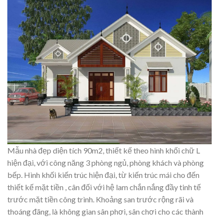
Mẫu nhà đẹp diện tích 90m2, thiết kế theo hình khối chữ L
hiện đại, với công năng 3 phòng ngủ, phòng khách và phòng
bếp. Hình khối kiến trúc hiện đại, từ kiến trúc mái cho đến
thiết kế mặt tiền , cân đối với hệ lam chắn nắng đầy tinh tế
trước mặt tiền công trình. Khoảng san trước rộng rãi và
thoáng đãng, là không gian sân phơi, sân chơi cho các thành