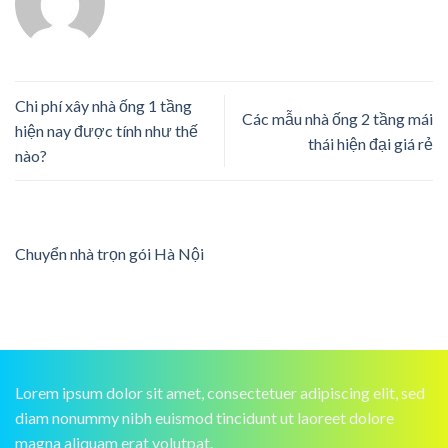
Chi phí xây nhà ống 1 tầng
Các mẫu nhà ống 2 tầng mái
hiện nay được tính như thế
thái hiện đại giá rẻ
nào?
Chuyển nhà trọn gói Hà Nội
Lorem ipsum dolor sit amet, consectetuer adipiscing elit, sed
diam nonummy nibh euismod tincidunt ut laoreet dolore
magna aliquam erat volutpat.