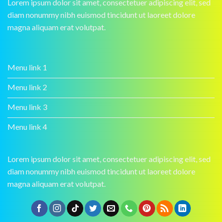
Lorem ipsum dolor sit amet, consectetuer adipiscing elit, sed
diam nonummy nibh euismod tincidunt ut laoreet dolore
magna aliquam erat volutpat.
Menu link 1
Menu link 2
Menu link 3
Menu link 4
Lorem ipsum dolor sit amet, consectetuer adipiscing elit, sed
diam nonummy nibh euismod tincidunt ut laoreet dolore
magna aliquam erat volutpat.