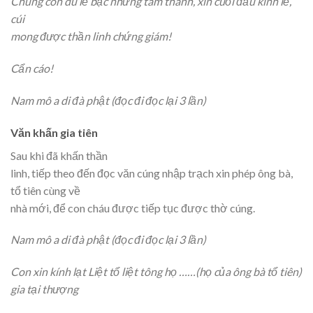
Chúng con dù lễ bạc nhưng tâm thành, xin cuối đầu kính lễ,
cúi
mong được thần linh chứng giám!
Cẩn cáo!
Nam mô a di đà phật (đọc đi đọc lại 3 lần)
Văn khấn gia tiên
Sau khi đã khấn thần
linh, tiếp theo đến đọc văn cúng nhập trạch xin phép ông bà,
tổ tiên cùng về
nhà mới, để con cháu được tiếp tục được thờ cúng.
Nam mô a di đà phật (đọc đi đọc lại 3 lần)
Con xin kính lạt Liệt tổ liệt tông họ ……(họ của ông bà tổ tiên)
gia tại thượng