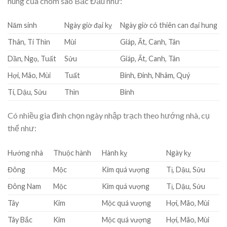
hung của chòm sao Bắc Đẩu như:
Năm sinh
Ngày giờ đại kỵ
Ngày giờ có thiên can đại hung
Thân, Tí Thìn
Mùi
Giáp, Ất, Canh, Tân
Dần, Ngọ, Tuất
Sửu
Giáp, Ất, Canh, Tân
Hợi, Mão, Mùi
Tuất
Bính, Đinh, Nhâm, Quý
Tí, Dậu, Sửu
Thìn
Bính
Có nhiều gia đình chọn ngày nhập trạch theo hướng nhà, cụ
thể như:
Hướng nhà
Thuộc hành
Hành kỵ
Ngày kỵ
Đông
Mộc
Kim quá vượng
Tị, Dậu, Sửu
Đông Nam
Mộc
Kim quá vượng
Tị, Dậu, Sửu
Tây
Kim
Mộc quá vượng
Hợi, Mão, Mùi
Tây Bắc
Kim
Mộc quá vượng
Hợi, Mão, Mùi