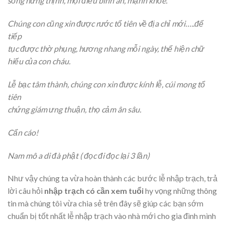
sống hưng thịnh, mọi điều bình an, mạnh khỏe.
Chúng con cũng xin được rước tổ tiên về địa chỉ mới…..để
tiếp
tục được thờ phụng, hương nhang mỗi ngày, thể hiện chữ
hiếu của con cháu.
Lễ bạc tâm thành, chúng con xin được kính lễ, cúi mong tổ
tiên
chứng giám ưng thuận, thọ cảm ân sâu.
Cẩn cáo!
Nam mô a di đà phật ( đọc đi đọc lại 3 lần)
Như vậy chúng ta vừa hoàn thành các bước lễ nhập trạch, trả
lời câu hỏi
nhập trạch có cần xem tuổi
hy vọng những thông
tin mà chúng tôi vừa chia sẻ trên đây sẽ giúp các bạn sớm
chuẩn bị tốt nhất lễ nhập trạch vào nhà mới cho gia đình mình