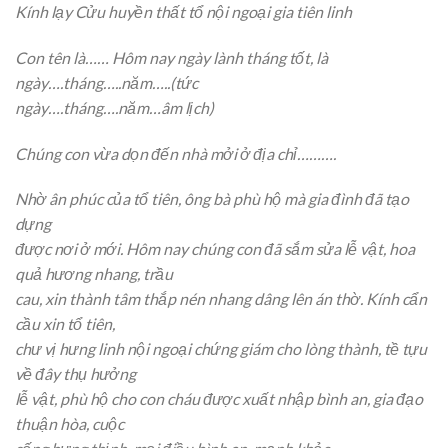
Kính lạy Cửu huyền thất tổ nội ngoại gia tiên linh
Con tên là…… Hôm nay ngày lành tháng tốt, là
ngày….tháng…..năm…..(tức
ngày….tháng….năm…âm lịch)
Chúng con vừa dọn đến nhà mởi ở địa chỉ……….
Nhờ ân phúc của tổ tiên, ông bà phù hộ mà gia đình đã tạo
dựng
được nơi ở mới. Hôm nay chúng con đã sắm sửa lễ vật, hoa
quả hương nhang, trầu
cau, xin thành tâm thắp nén nhang dâng lên án thờ. Kính cẩn
cầu xin tổ tiên,
chư vị hưng linh nội ngoại chứng giám cho lòng thành, tề tựu
về đây thụ hưởng
lễ vật, phù hộ cho con cháu được xuất nhập bình an, gia đạo
thuận hòa, cuộc