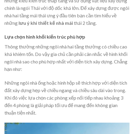
những kiểu kiến trúc thấp tầng và sử dụng vật liệu xây dựng
chính là ngói Thái với độ dốc khá lớn. Để xây dựng được ngôi
nhà hai tầng mái thái ưng ý đầu tiên bạn cần tìm hiểu về
những
lưu ý khi thiết kế nhà mái
thái 2 tầng.
Lựa chọn hình khối kiến trúc phù hợp
Thông thường những ngôi nhà hai tầng thường có chiều cao
khá khiêm tốn. Do vậy gia chủ cần phải cân nhắc về hình khối
ngôi nhà sao cho phù hợp nhất với diện tích xây dựng. Chẳng
hạn như:
Những ngôi nhà ống hoặc hình hộp sẽ thích hợp với diện tích
đất xây dựng hẹp về chiều ngang và chiều sâu dài vào trong.
Khi đó việc lựa chọn các phòng xếp nối tiếp nhau khoảng 3
đến 4 phòng là giải pháp tối ưu để mang đến không gian
thuận tiện nhất.