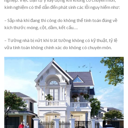
kinh nghiệm có thể dẫn đến phát sinh các lỗi nguy hiểm như:
– Sập nhà khi đang thi công do không thể tính toán đúng về
kích thước móng, cột, dầm, kết cấu….
– Tường nhà bị nứt khi trát tường không có kỹ thuật, tỷ lệ
vữa tính toán không chính xác do không có chuyên môn.