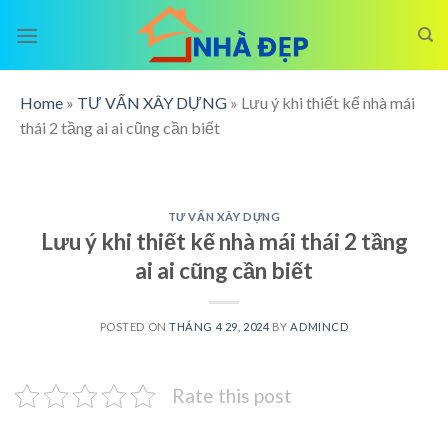
Skip
to
content
Home
»
TƯ VẤN XÂY DỰNG
»
Lưu ý khi thiết kế nhà mái
thái 2 tầng ai ai cũng cần biết
TƯ VẤN XÂY DỰNG
Lưu ý khi thiết kế nhà mái thái 2 tầng
ai ai cũng cần biết
POSTED ON
THÁNG 4 29, 2024
BY
ADMINCD
Rate this post