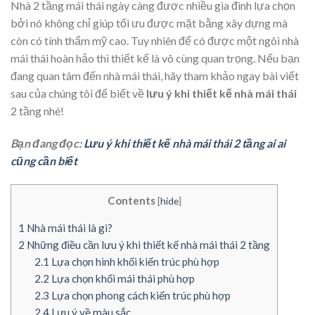
Nhà 2 tầng mái thái ngày càng được nhiều gia đình lựa chọn
bởi nó không chỉ giúp tối ưu được mặt bằng xây dựng mà
còn có tính thẩm mỹ cao. Tuy nhiên để có được một ngôi nhà
mái thái hoàn hảo thì thiết kế là vô cùng quan trọng. Nếu bạn
đang quan tâm đến nhà mái thái, hãy tham khảo ngay bài viết
sau của chúng tôi để biết về
lưu ý khi thiết kế nhà mái thái
2 tầng nhé!
Bạn đang đọc:
Lưu ý khi thiết kế nhà mái thái 2 tầng ai ai
cũng cần biết
Contents
[
hide
]
1
Nhà mái thái là gì?
2
Những điều cần lưu ý khi thiết kế nhà mái thái 2 tầng
2.1
Lựa chọn hình khối kiến trúc phù hợp
2.2
Lựa chọn khối mái thái phù hợp
2.3
Lựa chọn phong cách kiến trúc phù hợp
2.4
Lưu ý về màu sắc