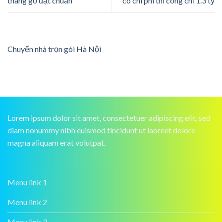
thang gỗ đạt chuẩn
có chi phí thi công chỉ 1.3 tỷ
Chuyển nhà trọn gói Hà Nội
Lorem ipsum dolor sit amet, consectetuer adipiscing elit, sed
diam nonummy nibh euismod tincidunt ut laoreet dolore
magna aliquam erat volutpat.
Menu link 1
Menu link 2
Menu link 3