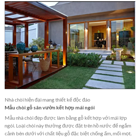
Nhà chòi hiện đại mang thiết kế độc đáo
Mẫu chòi gỗ sân vườn kết hợp mái ngói
Mẫu nhà chòi đẹp được làm bằng gỗ kết hợp với mái lợp
ngói. Loại chòi này thường được đặt trên hồ nước để ngắm
cảnh bên dưới với chất liệu gỗ đặc biệt chống ẩm, mối mọt.