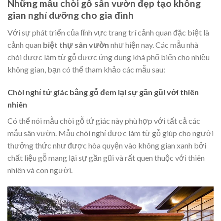
Những mẫu chòi gỗ sân vườn đẹp tạo không
gian nghỉ dưỡng cho gia đình
Với sự phát triển của lĩnh vực trang trí cảnh quan đặc biệt là
cảnh quan
biệt thự sân vườn
như hiện nay. Các mẫu nhà
chòi được làm từ gỗ được ứng dụng khá phổ biến cho nhiều
không gian, bạn có thể tham khảo các mẫu sau:
Chòi nghỉ tứ giác bằng gỗ đem lại sự gần gũi với thiên
nhiên
Có thể nói mẫu chòi gỗ tứ giác này phù hợp với tất cả các
mẫu sân vườn. Mẫu chòi nghỉ được làm từ gỗ giúp cho người
thưởng thức như được hòa quyện vào không gian xanh bởi
chất liệu gỗ mang lại sự gần gũi và rất quen thuộc với thiên
nhiên và con người.