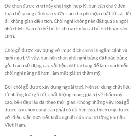
Để chọn được vị trí xây chòi nghỉ hợp lý, bạn cần chú ý đến
toàn bộ quang cảnh sân vườn sao cho phù hợp nhất từ các lối
đi, không gian diện tích. Chòi nghỉ không nên đặt quá xa ngôi
nhà chính. Bạn có thể bố trí khu vực này tại bể bơi hoặc sân
chơi.
Chòi gỗ được xây dựng với mục đích chính là ngắm cảnh và
nghỉ ngơi. Vì vậy, bạn nên chọn ghế nghỉ bằng đá hoặc bằng
gỗ. Tránh sử dụng các vật liệu như bê tông để làm mái khiến
chòi nghỉ nặng nề hơn, làm mất giá trị thẩm mỹ.
Bởi chòi gỗ được xây dựng ngoài trời. Nên sử dụng chất liệu
từ những loại gỗ tốt, chất lượng mang giá trị về thẩm mỹ
cao, bền đẹp lâu dài theo thời gian. Không những vậy, loại gỗ
được lựa chọn cũng cần phải có độ bền cao, thích ứng được
với điều kiện thời tiết khắc nghiệt của môi trường khí hậu
Việt Nam.