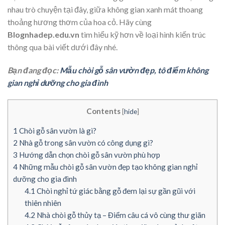
nhau trò chuyện tại đây, giữa không gian xanh mát thoang
thoảng hương thơm của hoa cỏ. Hãy cùng
Blognhadep.edu.vn
tìm hiểu kỹ hơn về loại hình kiến trúc
thông qua bài viết dưới đây nhé.
Bạn đang đọc:
Mẫu chòi gỗ sân vườn đẹp, tô điểm không
gian nghỉ dưỡng cho gia đình
Contents
[
hide
]
1
Chòi gỗ sân vườn là gì?
2
Nhà gỗ trong sân vườn có công dụng gì?
3
Hướng dẫn chọn chòi gỗ sân vườn phù hợp
4
Những mẫu chòi gỗ sân vườn đẹp tạo không gian nghỉ
dưỡng cho gia đình
4.1
Chòi nghỉ tứ giác bằng gỗ đem lại sự gần gũi với
thiên nhiên
4.2
Nhà chòi gỗ thủy tạ – Điểm câu cá vô cùng thư giãn