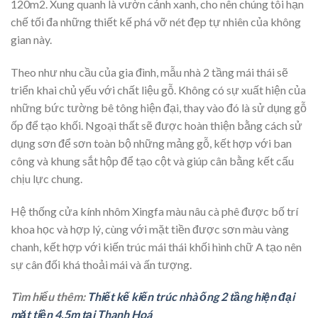
120m2. Xung quanh là vườn cảnh xanh, cho nên chúng tôi hạn
chế tối đa những thiết kế phá vỡ nét đẹp tự nhiên của không
gian này.
Theo như nhu cầu của gia đình, mẫu nhà 2 tầng mái thái sẽ
triển khai chủ yếu với chất liệu gỗ. Không có sự xuất hiện của
những bức tường bê tông hiện đại, thay vào đó là sử dụng gỗ
ốp để tạo khối. Ngoại thất sẽ được hoàn thiện bằng cách sử
dụng sơn để sơn toàn bộ những mảng gỗ, kết hợp với ban
công và khung sắt hộp để tạo cột và giúp cân bằng kết cấu
chịu lực chung.
Hệ thống cửa kính nhôm Xingfa màu nâu cà phê được bố trí
khoa học và hợp lý, cùng với mặt tiền được sơn màu vàng
chanh, kết hợp với kiến trúc mái thái khối hình chữ A tạo nên
sự cân đối khá thoải mái và ấn tượng.
Tìm hiểu thêm:
Thiết kế kiến trúc nhà ống 2 tầng hiện đại
mặt tiền 4,5m tại Thanh Hoá