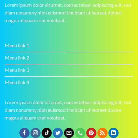
Lorem ipsum dolor sit amet, consectetuer adipiscing elit, sed
diam nonummy nibh euismod tincidunt ut laoreet dolore
magna aliquam erat volutpat.
Menu link 1
Menu link 2
Menu link 3
Menu link 4
Lorem ipsum dolor sit amet, consectetuer adipiscing elit, sed
diam nonummy nibh euismod tincidunt ut laoreet dolore
magna aliquam erat volutpat.