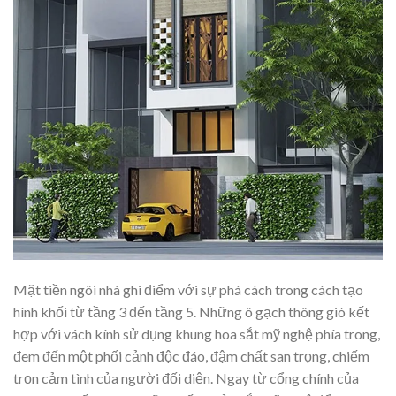
Mặt tiền ngôi nhà ghi điểm với sự phá cách trong cách tạo
hình khối từ tầng 3 đến tầng 5. Những ô gạch thông gió kết
hợp với vách kính sử dụng khung hoa sắt mỹ nghệ phía trong,
đem đến một phối cảnh độc đáo, đậm chất san trọng, chiếm
trọn cảm tình của người đối diện. Ngay từ cổng chính của