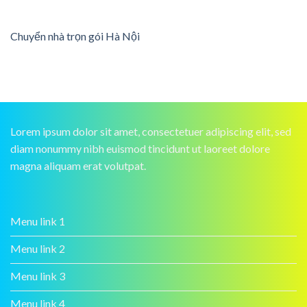
Chuyển nhà trọn gói Hà Nội
Lorem ipsum dolor sit amet, consectetuer adipiscing elit, sed
diam nonummy nibh euismod tincidunt ut laoreet dolore
magna aliquam erat volutpat.
Menu link 1
Menu link 2
Menu link 3
Menu link 4