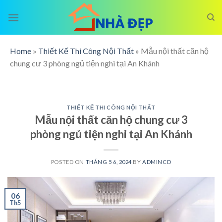
Skip
to
content
Home
»
Thiết Kế Thi Công Nội Thất
»
Mẫu nội thất căn hộ
chung cư 3 phòng ngủ tiện nghi tại An Khánh
THIẾT KẾ THI CÔNG NỘI THẤT
Mẫu nội thất căn hộ chung cư 3
phòng ngủ tiện nghi tại An Khánh
POSTED ON
THÁNG 5 6, 2024
BY
ADMINCD
06
Th5