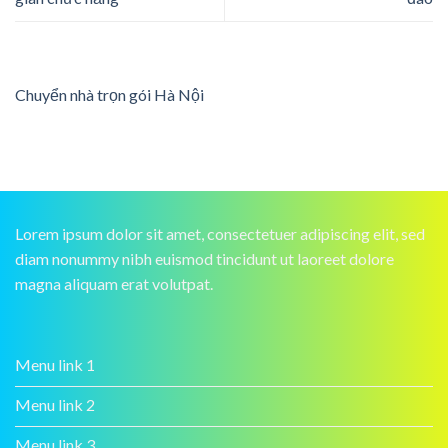
Chuyển nhà trọn gói Hà Nội
Lorem ipsum dolor sit amet, consectetuer adipiscing elit, sed
diam nonummy nibh euismod tincidunt ut laoreet dolore
magna aliquam erat volutpat.
Menu link 1
Menu link 2
Menu link 3