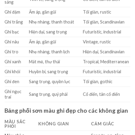
sáng
Ghi đậm
Ấm áp, gần gũi
Tối giản, rustic
Ghi trắng
Nhẹ nhàng, thanh thoát
Tối giản, Scandinavian
Ghi bạc
Hiện đại, sang trọng
Futuristic, industrial
Ghi nâu
Ấm áp, gần gũi
Vintage, rustic
Ghi tro
Nhẹ nhàng, thanh lịch
Hiện đại, Scandinavian
Ghi xanh
Mát mẻ, thư thái
Tropical, Mediterranean
Ghi khói
Huyền bí, sang trọng
Futuristic, industrial
Ghi đen
Sang trọng, quyền lực
Tối giản, gothic
Ghi ngọc
Sang trọng, quý phái
Cổ điển, tân cổ điển
trai
Bảng phối sơn màu ghi đẹp cho các không gian
MÀU SẮC
KHÔNG GIAN
CẢM GIÁC
PHỐI