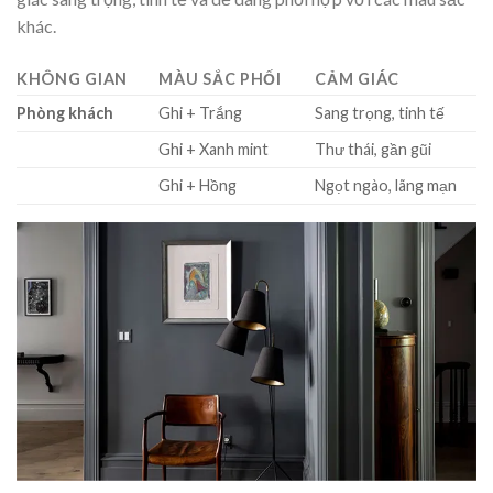
khác.
KHÔNG GIAN
MÀU SẮC PHỐI
CẢM GIÁC
Phòng khách
Ghi + Trắng
Sang trọng, tinh tế
Ghi + Xanh mint
Thư thái, gần gũi
Ghi + Hồng
Ngọt ngào, lãng mạn