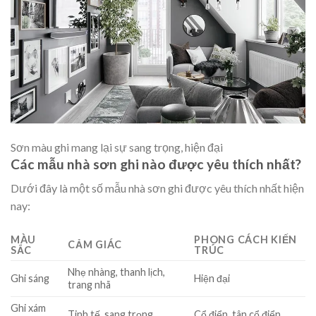
Sơn màu ghi mang lại sự sang trọng, hiện đại
Các mẫu nhà sơn ghi nào được yêu thích nhất
?
Dưới đây là một số mẫu nhà sơn ghi được yêu thích nhất hiện
nay:
MÀU
PHONG CÁCH KIẾN
CẢM GIÁC
SẮC
TRÚC
Nhẹ nhàng, thanh lịch,
Ghi sáng
Hiện đại
trang nhã
Ghi xám
Tinh tế, sang trọng
Cổ điển, tân cổ điển