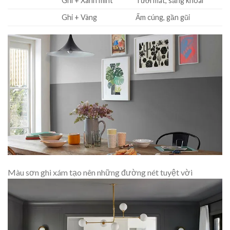
Ghi + Xanh mint
Tươi mát, sảng khoái
Ghi + Vàng
Ấm cúng, gần gũi
Màu sơn ghi xám tạo nên những đường nét tuyệt vời