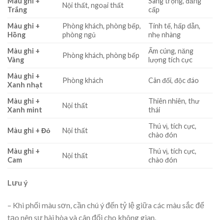
Màu ghi +
Sang trọng, đẳng
Nội thất, ngoại thất
Trắng
cấp
Màu ghi +
Phòng khách, phòng bếp,
Tinh tế, hấp dẫn,
Hồng
phòng ngủ
nhẹ nhàng
Màu ghi +
Ấm cúng, năng
Phòng khách, phòng bếp
Vàng
lượng tích cực
Màu ghi +
Phòng khách
Cân đối, độc đáo
Xanh nhạt
Màu ghi +
Thiên nhiên, thư
Nội thất
Xanh mint
thái
Thú vị, tích cực,
Màu ghi + Đỏ
Nội thất
chào đón
Màu ghi +
Thú vị, tích cực,
Nội thất
Cam
chào đón
Lưu ý
– Khi phối màu sơn, cần chú ý đến tỷ lệ giữa các màu sắc để
tạo nên sự hài hòa và cân đối cho không gian.