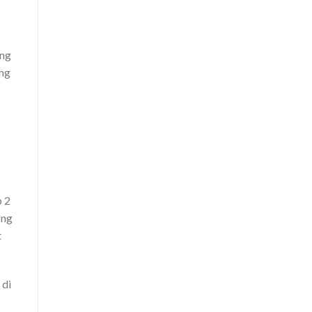
ăng
ụng
p 2
ứng
t
 di