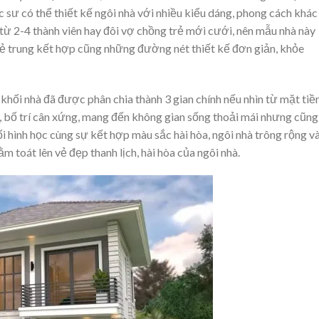
úc sư có thể thiết kế ngôi nhà với nhiều kiểu dáng, phong cách khác
từ 2-4 thành viên hay đôi vợ chồng trẻ mới cưới, nên mẫu nhà này
 trẻ trung kết hợp cũng những đường nét thiết kế đơn giản, khỏe
 khối nhà đã được phân chia thành 3 gian chính nếu nhìn từ mặt tiề
, bố trí cân xứng, mang đến không gian sống thoải mái nhưng cũng
i hình học cùng sự kết hợp màu sắc hài hòa, ngôi nhà trông rộng v
toát lên vẻ đẹp thanh lịch, hài hòa của ngôi nhà.