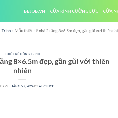
BEJOB.VN
CỬA KÍNH CƯỜNG LỰC
CỬA N
 Trình
»
Mẫu thiết kế nhà 2 tầng 8×6.5m đẹp, gần gũi với thiên nh
THIẾT KẾ CÔNG TRÌNH
tầng 8×6.5m đẹp, gần gũi với thiên
nhiên
ED ON
THÁNG 5 7, 2024
BY
ADMINCD