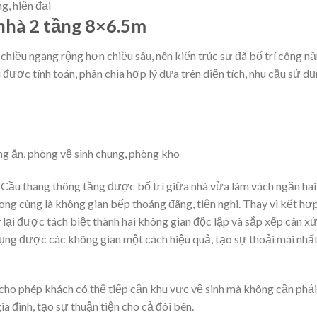
g, hiện đại
 nhà 2 tầng 8×6.5m
chiều ngang rộng hơn chiều sâu, nên kiến trúc sư đã bố trí công n
ược tính toán, phân chia hợp lý dựa trên diện tích, nhu cầu sử d
ng ăn, phòng vệ sinh chung, phòng kho
. Cầu thang thông tầng được bố trí giữa nhà vừa làm vách ngăn hai
ong cùng là không gian bếp thoáng đãng, tiện nghi. Thay vì kết hợ
 lại được tách biệt thành hai không gian độc lập và sắp xếp cân x
dụng được các không gian một cách hiệu quả, tạo sự thoải mái nhấ
 cho phép khách có thể tiếp cận khu vực vệ sinh mà không cần phải
a đình, tạo sự thuận tiện cho cả đôi bên.