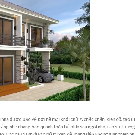
i nhà được bảo vệ bởi hệ mái khối chữ A chắc chắn, kiên cố, tạo 
trắng nhẹ nhàng bao quanh toàn bộ phía sau ngôi nhà, tạo sự tương
n. Các cây xanh được bố trí xen kẽ, mang đến không gian thiên nh