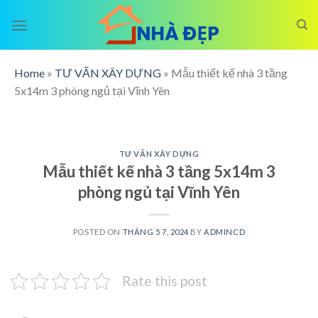
Skip
to
content
Home
»
TƯ VẤN XÂY DỰNG
»
Mẫu thiết kế nhà 3 tầng
5x14m 3 phòng ngủ tại Vĩnh Yên
TƯ VẤN XÂY DỰNG
Mẫu thiết kế nhà 3 tầng 5x14m 3
phòng ngủ tại Vĩnh Yên
POSTED ON
THÁNG 5 7, 2024
BY
ADMINCD
Rate this post