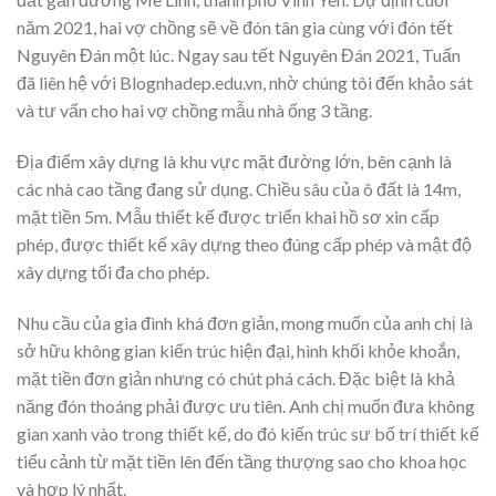
năm 2021, hai vợ chồng sẽ về đón tân gia cùng với đón tết
Nguyên Đán một lúc. Ngay sau tết Nguyên Đán 2021, Tuấn
đã liên hệ với Blognhadep.edu.vn, nhờ chúng tôi đến khảo sát
và tư vấn cho hai vợ chồng mẫu nhà ống 3 tầng.
Địa điểm xây dựng là khu vực mặt đường lớn, bên cạnh là
các nhà cao tầng đang sử dụng. Chiều sâu của ô đất là 14m,
mặt tiền 5m. Mẫu thiết kế được triển khai hồ sơ xin cấp
phép, được thiết kế xây dựng theo đúng cấp phép và mật độ
xây dựng tối đa cho phép.
Nhu cầu của gia đình khá đơn giản, mong muốn của anh chị là
sở hữu không gian kiến trúc hiện đại, hình khối khỏe khoắn,
mặt tiền đơn giản nhưng có chút phá cách. Đặc biệt là khả
năng đón thoáng phải được ưu tiên. Anh chị muốn đưa không
gian xanh vào trong thiết kế, do đó kiến trúc sư bố trí thiết kế
tiểu cảnh từ mặt tiền lên đến tầng thượng sao cho khoa học
và hợp lý nhất.