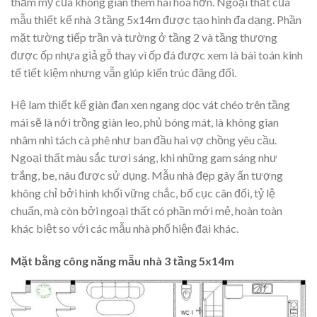
thẩm mỹ của không gian thêm hài hòa hơn. Ngoại thất của
mẫu thiết kế nhà 3 tầng 5x14m được tạo hình đa dạng. Phần
mặt tường tiếp trần và tường ở tầng 2 và tầng thượng
được ốp nhựa giả gỗ thay vì ốp đá được xem là bài toán kinh
tế tiết kiệm nhưng vẫn giúp kiến trúc đăng đối.
Hệ lam thiết kế giàn đan xen ngang dọc vát chéo trên tầng
mái sẽ là nới trồng giàn leo, phủ bóng mát, là không gian
nhâm nhi tách cà phê như ban đầu hai vợ chồng yêu cầu.
Ngoại thất màu sắc tươi sáng, khi những gam sáng như
trắng, be, nâu được sử dụng. Mẫu nhà đẹp gây ấn tượng
không chỉ bởi hình khối vững chắc, bố cục cân đối, tỷ lệ
chuẩn, mà còn bởi ngoại thất có phần mới mẻ, hoàn toàn
khác biệt so với các mẫu nhà phố hiện đại khác.
Mặt bằng công năng mẫu nhà 3 tầng 5x14m