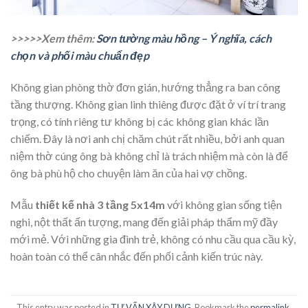
>>>>>Xem thêm:
Sơn tường màu hồng – Ý nghĩa, cách
chọn và phối màu chuẩn đẹp
Không gian phòng thờ đơn gián, hướng thẳng ra ban công
tầng thượng. Không gian linh thiêng được đặt ở ví trí trang
trọng, có tính riêng tư không bị các không gian khác lần
chiếm. Đây là nơi anh chị chăm chút rất nhiều, bởi anh quan
niệm thờ cúng ông bà không chỉ là trách nhiệm mà còn là để
ông bà phù hộ cho chuyện làm ăn của hai vợ chồng.
Mẫu
thiết kế nhà 3 tầng 5x14m
với không gian sống tiện
nghi, nột thất ấn tượng, mang đến giải pháp thẩm mỹ đầy
mới mẻ. Với những gia đình trẻ, không có nhu cầu qua cầu kỳ,
hoàn toàn có thể cân nhắc đến phối cảnh kiến trúc này.
This entry was posted in
TƯ VẤN XÂY DỰNG
. Bookmark the
permalink
.