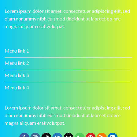
Lorem ipsum dolor sit amet, consectetuer adipiscing elit, sed
diam nonummy nibh euismod tincidunt ut laoreet dolore
magna aliquam erat volutpat.
Menu link 1
Menu link 2
Menu link 3
Menu link 4
Lorem ipsum dolor sit amet, consectetuer adipiscing elit, sed
diam nonummy nibh euismod tincidunt ut laoreet dolore
magna aliquam erat volutpat.