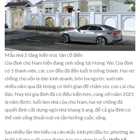
Mẫu nhà 2 tầng kiến trúc tân cổ điển
Gia đình chú Nam hiện đang sinh sống tại Hưng Yên. Gia đình
có 5 thành viên, các con đều đã đến tuổi trưởng thành. Hai vợ
chồng chú vốn là dân kinh doanh, bôn ba ngược xuôi nên
nhiều năm qua đã không có thời gian để chăm sóc con cái chu
đáo. Nay khi gia đình đã có điều kiện hơn, cùng với năm 2021
là năm được tuổi làm nhà của chú Nam, hai vợ chồng đã
quyết định cất dựng ngôi nhà khang trang, để cả gia đình có
thể sinh sống thoải mái và tận hưởng cuộc sống.
Sau nhiều lần tìm hiểu và cân nhắc kinh phí đầu tư, phương án
thiết kế nhà cuối cùng được bác lựa chọn là mẫu
thiết kế