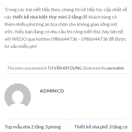
Trong các bài viết tiếp theo, chúng tôi sẽ tiếp tục cập nhật về
các
thiết kế nhà biệt thự mini 2 tầng
để khách hàng có
thêm nhiều phương án lựa chọn cho không gian sống mơ
ước. Nếu bạn đang có nhu cầu thi công biệt thự, hãy liên hệ
với WEDO qua hotline 0986644736 – 0986644736 để được
tư vấn miễn phí!
This entry was posted in
TƯ VẤN XÂY DỰNG
. Bookmark the
permalink
.
ADMINCD
Top mẫu nhà 2 tầng 3 phòng
Thiết kế nhà phố 3 tầng có