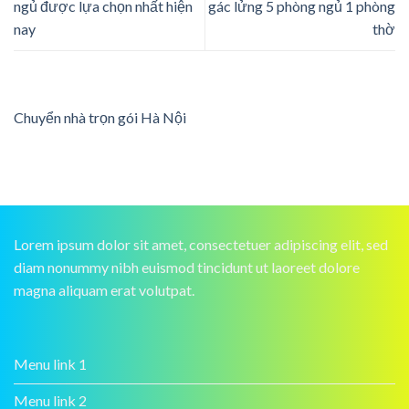
ngủ được lựa chọn nhất hiện
gác lửng 5 phòng ngủ 1 phòng
nay
thờ
Chuyển nhà trọn gói Hà Nội
Lorem ipsum dolor sit amet, consectetuer adipiscing elit, sed
diam nonummy nibh euismod tincidunt ut laoreet dolore
magna aliquam erat volutpat.
Menu link 1
Menu link 2