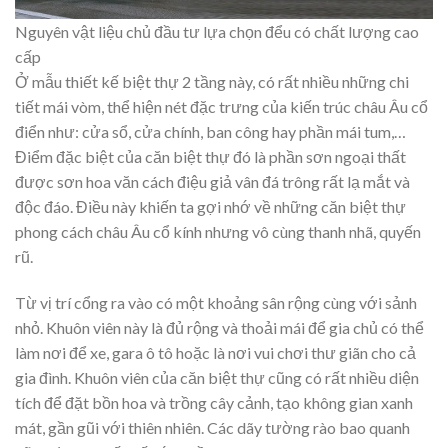
Nguyên vật liệu chủ đầu tư lựa chọn đểu có chất lượng cao
cấp
Ở mẫu thiết kế biệt thự 2 tầng này, có rất nhiều những chi
tiết mái vòm, thể hiện nét đặc trưng của kiến trúc châu Âu cổ
điển như: cửa sổ, cửa chính, ban công hay phần mái tum,…
Điểm đặc biệt của căn biệt thự đó là phần sơn ngoại thất
được sơn hoa văn cách điệu giả vân đá trông rất lạ mắt và
độc đáo. Điều này khiến ta gợi nhớ về những căn biệt thự
phong cách châu Âu cổ kính nhưng vô cùng thanh nhã, quyến
rũ.
Từ vị trí cổng ra vào có một khoảng sân rộng cùng với sảnh
nhỏ. Khuôn viên này là đủ rộng và thoải mái để gia chủ có thể
làm nơi để xe, gara ô tô hoặc là nơi vui chơi thư giãn cho cả
gia đình. Khuôn viên của căn biệt thự cũng có rất nhiều diện
tích để đặt bồn hoa và trồng cây cảnh, tạo không gian xanh
mát, gần gũi với thiên nhiên. Các dãy tường rào bao quanh