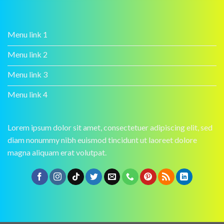
Menu link 1
Menu link 2
Menu link 3
Menu link 4
Lorem ipsum dolor sit amet, consectetuer adipiscing elit, sed
diam nonummy nibh euismod tincidunt ut laoreet dolore
magna aliquam erat volutpat.